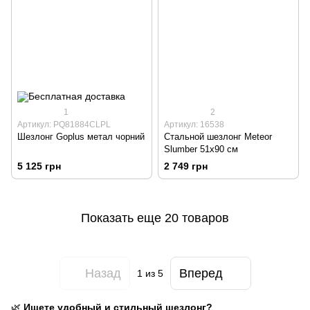
1
2
Артикул: PQ81884CLPL
Артикул: 16538
Шезлонг Goplus метал чорний
Стальной шезлонг Meteor
Slumber 51x90 см
5 125 грн
2 749 грн
Показать еще 20 товаров
Назад
Вперед
1
из 5
🌿
Ищете удобный и стильный шезлонг?