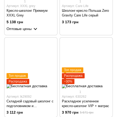
1
1
Артикул: XXXL grey
Артикул: Care Life
Кресло-шезлонг Премиум
Шезлонг-кресло Польша Zero
XXXL Grey
Gravity Care Life серый
5 138 грн
3 173 грн
Оптовые цены
Топ продаж
Топ продаж
Распродажа
Распродажа
−30%
1
Артикул: lk29092
Артикул: 630262
Складной садовый шезлонг с
Раскладное усиленное
подголовником и
кресло-шезлонг VIP + матрас
регулируемой спинкой, темно-
3 112 грн
3 970 грн
5 671 грн
синий