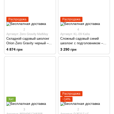
Распродажа
Распродажа
2
4
Артикул: Zero Gravity MatMay
Артикул: KL-09 Kalla
Складной садовый шезлонг
Сложный садовый синий
Orion Zero Gravity черный –
шезлонг с подголовником –
кресло для сада, террасы,
многопозиционный для сада,
4 874 грн
3 290 грн
пляжа и кемпинга
террасы и пляжа.
Распродажа
Хит
−14%
3
2
Артикул: 8594061748305
Артикул: DJF217 / С