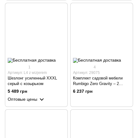
1
4
Артикул: L4 z wizjerem
Артикул: 29075
Шезлонг усиленный XXXL
Комплект садовой мебели
серый с козырьком
Rumbigo Zero Gravity – 2
шезлонга и столик для
5 489 грн
6 237 грн
отдыха, нагрузка до 120 кг
Оптовые цены