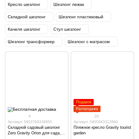
Кресло шезлонг
Шезлонг лежак
Складной шезлонг
Шезлонг пластиковый
Качеля шезлонг
Стул шезлонг
Шезлонг трансформер
Шезлонг с матрасом
Подарок
Распродажа
4
20
Артикул: 5903769338955
Артикул: 5905943313994
Складной садовый шезлонг
Пляжное кресло Gravity tourist
Zero Gravity Orion для сада,
garden
террасы и пляжа с