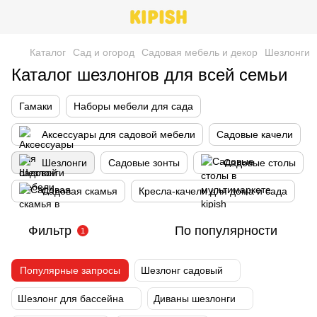
Каталог
Сад и огород
Cадовая мебель и декор
Шезлонги
Каталог шезлонгов для всей семьи
Гамаки
Наборы мебели для сада
Аксессуары для садовой мебели
Садовые качели
Шезлонги
Садовые зонты
Садовые столы
Садовая скамья
Кресла-качели для дома и сада
Фильтр
По популярности
1
Популярные запросы
Шезлонг садовый
Шезлонг для бассейна
Диваны шезлонги