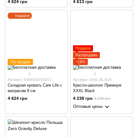
4 624 грн
4 613 грн
подставкой для напитков,
держателем для смартфона,
подарок
черный
Подарок
Распродажа
Топ продаж
−18%
3
3
Артикул: 5906630700257
Артикул: XXXL BLACK
Складная кровать Care Life с
Кресло-шезлонг Премиум
матрасом 8 см
XXXL Black
4 624 грн
4 238 грн
5 138 грн
Оптовые цены