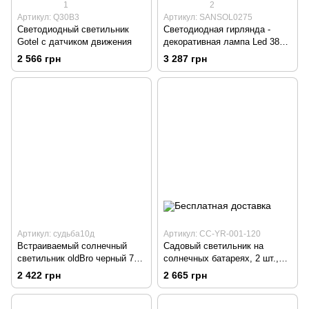
1
2
Артикул: Q30B3
Артикул: SANSOL0275
Светодиодный светильник
Светодиодная гирлянда -
Gotel с датчиком движения
декоративная лампа Led 380
см
2 566 грн
3 287 грн
Артикул: судьба10д
Артикул: CC-YR-001-120
Встраиваемый солнечный
Садовый светильник на
светильник oldBro черный 70
солнечных батареях, 2 шт.,
см 2 шт
фейерверк, 120 светодиодов.
2 422 грн
2 665 грн