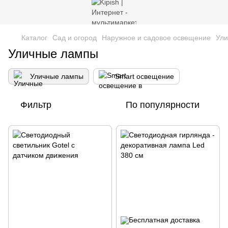
Каталог
Сад и огород
Наружное и садовое освещение
Ул
Уличные лампы
Уличные лампы
Smart освещение
Фильтр
По популярности