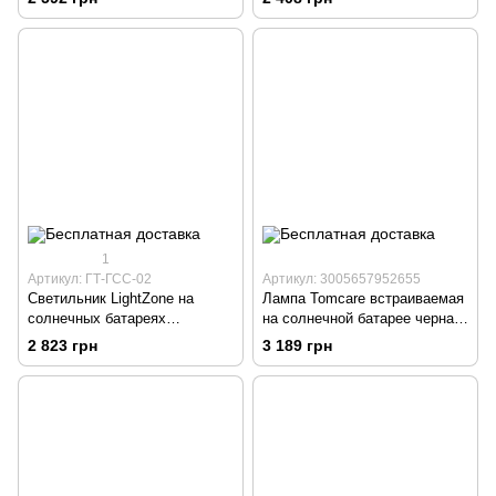
1
Артикул: ГТ-ГСС-02
Артикул: 3005657952655
Светильник LightZone на
Лампа Tomcare встраиваемая
солнечных батареях
на солнечной батарее черная
встраиваемый 100 см 5 шт.
51 см 4 шт.
2 823 грн
3 189 грн