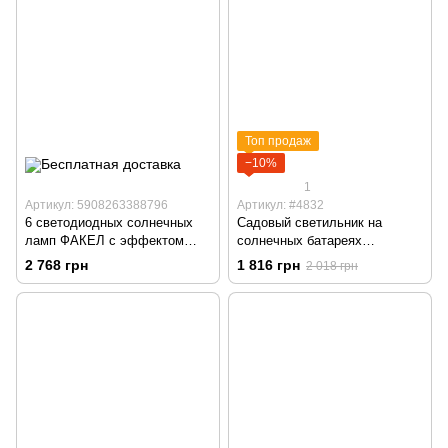
Топ продаж
−10%
1
Артикул: 5908263388796
Артикул: #4832
6 светодиодных солнечных
Садовый светильник на
ламп ФАКЕЛ с эффектом
солнечных батареях
ОГОНЬ ПЛАМЯ
PrzydaSie 95 cм 2 шт
2 768 грн
1 816 грн
2 018 грн