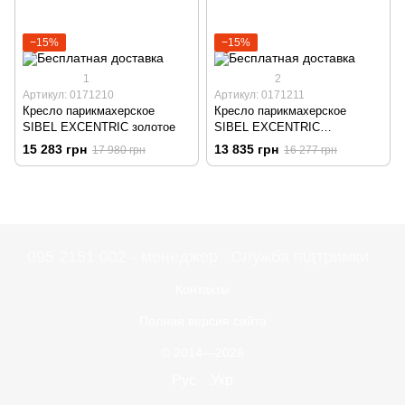
−15%
−15%
1
2
Артикул: 0171210
Артикул: 0171211
Кресло парикмахерское
Кресло парикмахерское
SIBEL EXCENTRIC золотое
SIBEL EXCENTRIC
серебристое
15 283 грн
13 835 грн
17 980 грн
16 277 грн
095 2151 002 - менеджер
Служба підтримки
Контакты
Полная версия сайта
© 2014—2026
Рус
Укр