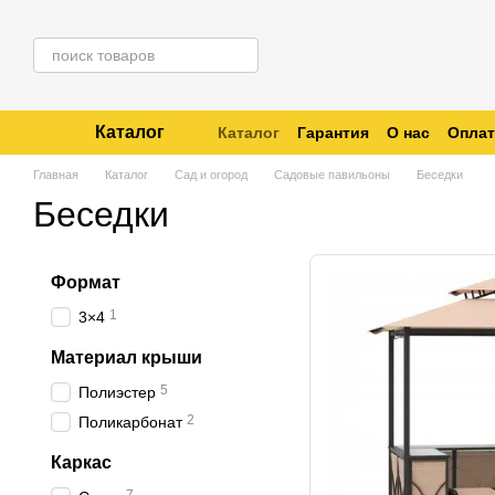
Перейти к основному контенту
Каталог
Каталог
Гарантия
О нас
Оплат
Отзывы о магазине
Отследить 
Главная
Каталог
Сад и огород
Садовые павильоны
Беседки
Беседки
Формат
1
3×4
Материал крыши
5
Полиэстер
2
Поликарбонат
Каркас