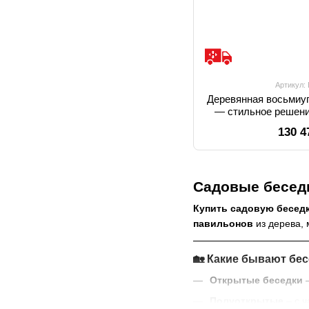
Артикул:
Деревянная восьмиуг
— стильное решени
130 4
Садовые беседк
Купить садовую беседк
павильонов
из дерева, 
🏡
Какие бывают бес
Открытые беседки
–
Полуоткрытые
– с ч