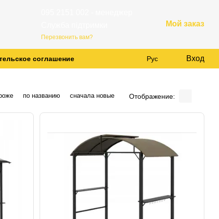
095 2151 002 - менеджер
Мой заказ
Служба підтримки
Перезвонить вам?
Вход
тельское соглашение
Рус
роже
по названию
сначала новые
Отображение: