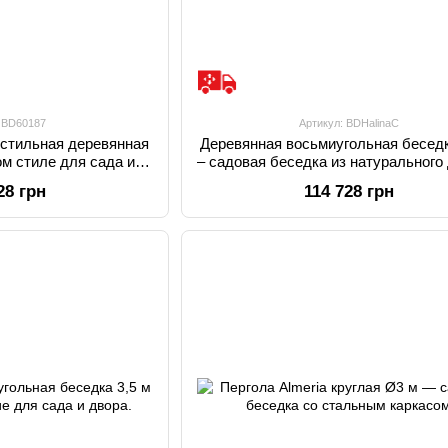
: BD60187
Артикул: BDHalinaC
 стильная деревянная
Деревянная восьмиугольная беседк
ом стиле для сада и
– садовая беседка из натурального
ора.
28 грн
114 728 грн