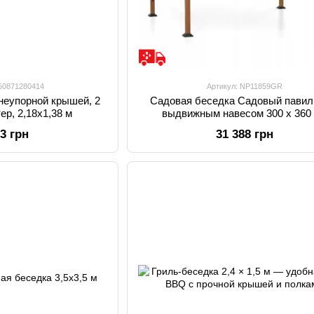
250871280414
Артикул: NP11859GR
гнеупорной крышей, 2
Садовая беседка Садовый павил
ер, 2,18x1,38 м
выдвижным навесом 300 x 360
03 грн
31 388 грн