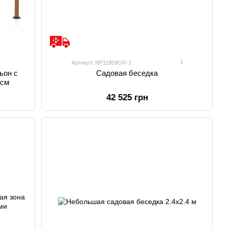
1
Артикул: NP11859GR-1
ьон с
Садовая беседка
 см
42 525 грн