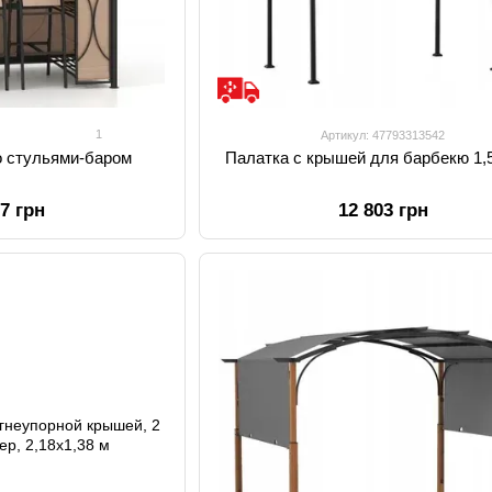
1
Артикул: 47793313542
о стульями-баром
Палатка с крышей для барбекю 1,5
77 грн
12 803 грн