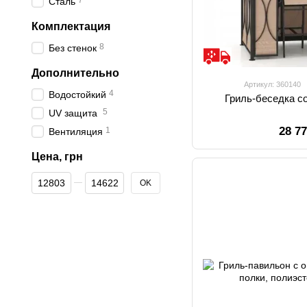
7
Сталь
Комплектация
8
Без стенок
Дополнительно
Артикул: 360140
4
Водостойкий
Гриль-беседка с
5
UV защита
28 7
1
Вентиляция
Цена, грн
От Цена, грн
До Цена, грн
OK