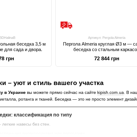
 BDHalinaB
Артикул: Pergola Almeria
ольная беседка 3,5 м
Пергола Almeria круглая Ø3 м — с
е для сада и двора.
беседка со стальным каркас
78 грн
72 844 грн
и – уют и стиль вашего участка
у в Украине
вы можете прямо сейчас на сайте
kipish.com.ua
. В н
металла, ротанга и тканей. Беседка — это не просто элемент диза
едки: классификация по типу
 легкие навесы без стен.
астичными перегородками или перголами.