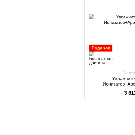
Подарок
Артику
Увлажните
Ионизатор+Аро
3 81