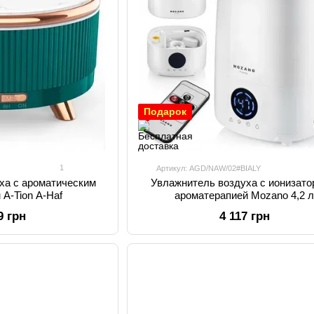
Подарок
1
Артикул: AGD/NAW/02#BIALY
ха с ароматическим
Увлажнитель воздуха с ионизато
A-Tion A-Haf
ароматерапией Mozano 4,2 
9 грн
4 117 грн