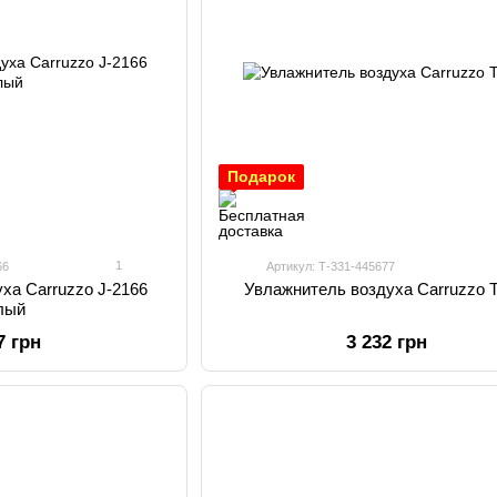
Подарок
1
66
Артикул: Т-331-445677
ха Carruzzo J-2166
Увлажнитель воздуха Carruzzo T
лый
7 грн
3 232 грн