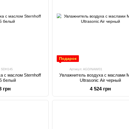
Подарок
: SDH145
Артикул: AGD/NAW/01
а с маслом Sternhoff
Увлажнитель воздуха с маслами 
5 белый
Ultrasonic Air черный
8 грн
4 524 грн