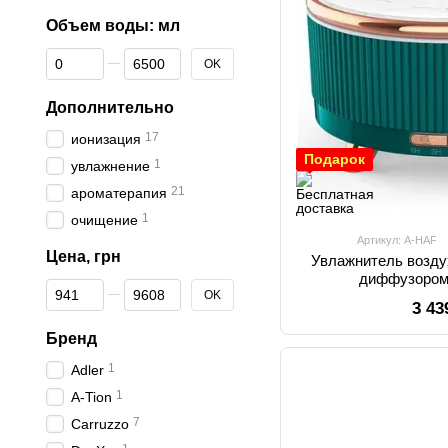
Объем воды: мл
От Объем воды: мл
До Объем воды: мл
OK
Дополнительно
17
ионизация
Подарок
1
увлажнение
21
ароматерапия
1
очищение
Артикул: A-HAF
Цена, грн
Увлажнитель возду
диффузором 
От Цена, грн
До Цена, грн
OK
3 43
Бренд
1
Adler
1
A-Tion
7
Carruzzo