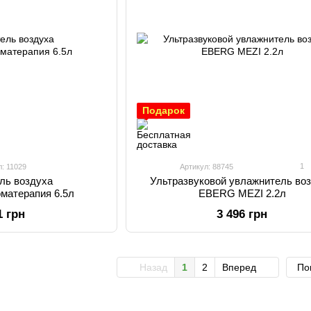
Подарок
1
л: 11029
Артикул: 88745
ль воздуха
Ультразвуковой увлажнитель во
матерапия 6.5л
EBERG MEZI 2.2л
1 грн
3 496 грн
Назад
1
2
Вперед
По