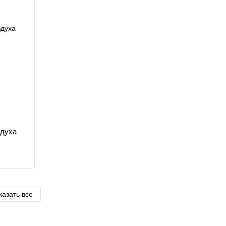
здуха
казать все