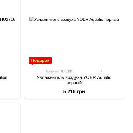
Подарок
1
Артикул: HU01BK
lips
Увлажнитель воздуха YOER Aqualio
черный
5 216 грн