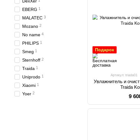
1
DexXer
1
EBERG
3
MALATEC
2
Mozano
4
No name
1
PHILIPS
Подарок
1
Smeg
2
Sternhoff
1
Traida
Артикул: triada01
1
Uniprodo
Увлажнитель и очис
1
Xiaomi
Traida Ko
2
Yoer
9 60