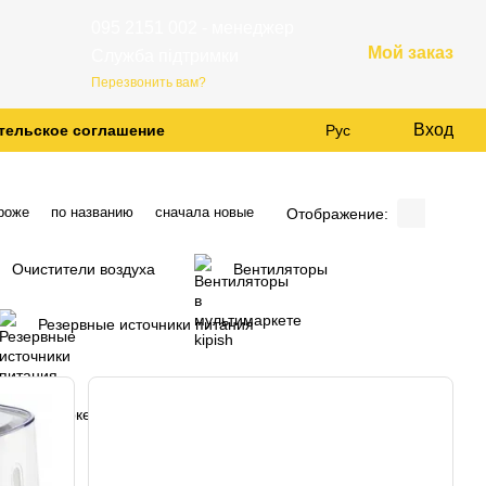
095 2151 002 - менеджер
Мой заказ
Служба підтримки
Перезвонить вам?
Вход
тельское соглашение
Рус
роже
по названию
сначала новые
Отображение:
Очистители воздуха
Вентиляторы
Резервные источники питания