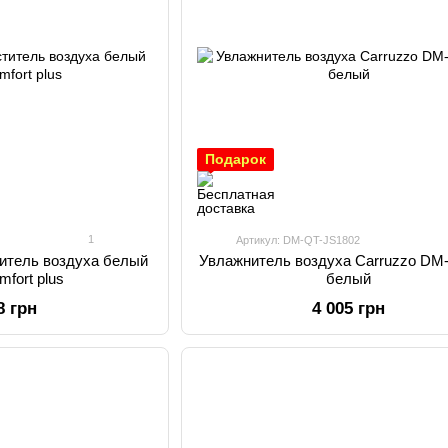
Подарок
1
Артикул: DM-QT-JS1802
титель воздуха белый
Увлажнитель воздуха Carruzzo DM
mfort plus
белый
8 грн
4 005 грн