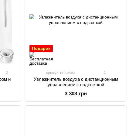
Подарок
2
1
Артикул: БС5М500
ром и
Увлажнитель воздуха с дистанционным
л
управлением с подсветкой
3 303 грн