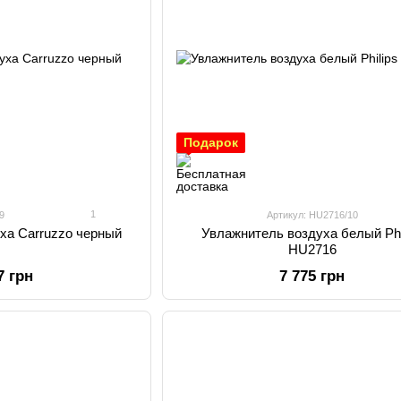
Подарок
1
9
Артикул: HU2716/10
ха Carruzzo черный
Увлажнитель воздуха белый Phi
HU2716
7 грн
7 775 грн