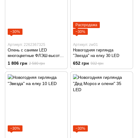
Распродажа
−30%
−30%
Артикул: 2262367325
Артикул: zw01
Олень с санями LED
Новогодняя гирлянда
многоцветные ФЛЭШ-высота
"Звезда" на елку 30 LED
66 см
1 806 грн
652 грн
2 580 грн
932 грн
−30%
−30%