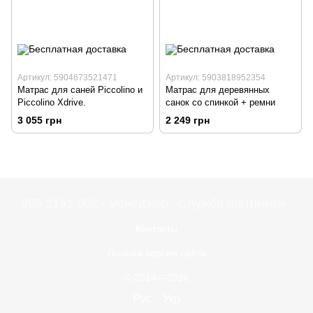
Артикул: 5904673521471
Артикул: 5903818952354
Матрас для саней Piccolino и
Матрас для деревянных
Piccolino Xdrive.
санок со спинкой + ремни
3 055 грн
2 249 грн
095 2151 002 - менеджер
Служба підтримки
Контакты
Полная версия сайта
© 2014—2026
Рус
Укр