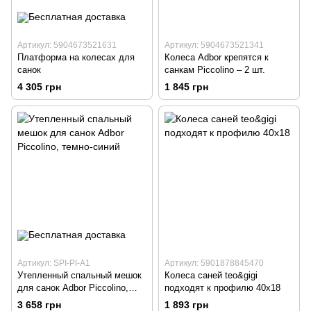
Артикул: 5904673521631
Артикул: 5904673521341
Платформа на колесах для
Колеса Adbor крепятся к
санок
санкам Piccolino – 2 шт.
4 305 грн
1 845 грн
Артикул: SPI-PI-A1
Артикул: 5901878845470
Утепленный спальный мешок
Колеса саней teo&gigi
для санок Adbor Piccolino,
подходят к профилю 40x18
темно-синий
3 658 грн
1 893 грн