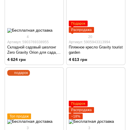
Подарок
Распродажа
4
20
Артикул: 5903769338955
Артикул: 5905943313994
Складной садовый шезлонг
Пляжное кресло Gravity tourist
Zero Gravity Orion для сада,
garden
террасы и пляжа с
4 624 грн
4 613 грн
подставкой для напитков,
держателем для смартфона,
подарок
черный
Подарок
Распродажа
Топ продаж
−18%
3
3