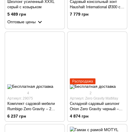
Шезлонг усиленный XXXL
Садовый консольный зонт
серый с козырьком
Haushalt International Ø300 см
UV 50+ антрацит
5 489 грн
7 779 грн
Оптовые цены
Распродажа
4
2
Артикул: 29075
Артикул: Zero Gravity MatMay
Комплект садовой мебели
Складной садовый шезлонг
Rumbigo Zero Gravity – 2
Orion Zero Gravity черный –
шезлонга и столик для
кресло для сада, террасы,
6 237 грн
4 874 грн
отдыха, нагрузка до 120 кг
пляжа и кемпинга