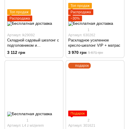
Топ продаж
Топ продаж
Распродажа
Распродажа
−30%
1
Артикул: lk29092
Артикул: 630262
Складной садовый шезлонг с
Раскладное усиленное
подголовником и
кресло-шезлонг VIP + матрас
регулируемой спинкой, темно-
3 112 грн
3 970 грн
5 671 грн
синий
подарок
Подарок
1
2
Артикул: L4 z wizjerem
Артикул: 301621