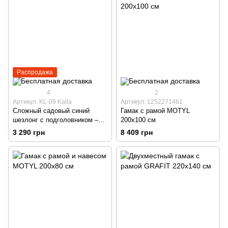
Распродажа
4
2
Артикул: KL-09 Kalla
Артикул: 1252271461
Сложный садовый синий
Гамак с рамой MOTYL
шезлонг с подголовником –
200х100 см
многопозиционный для сада,
3 290 грн
8 409 грн
террасы и пляжа.