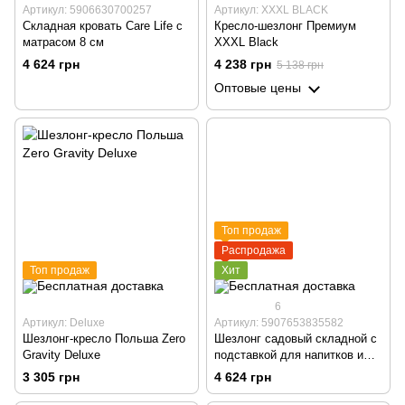
Артикул: 5906630700257
Артикул: XXXL BLACK
Складная кровать Care Life с
Кресло-шезлонг Премиум
матрасом 8 см
XXXL Black
4 624 грн
4 238 грн
5 138 грн
Оптовые цены
Топ продаж
Распродажа
Топ продаж
Хит
6
Артикул: Deluxe
Артикул: 5907653835582
Шезлонг-кресло Польша Zero
Шезлонг садовый складной с
Gravity Deluxe
подставкой для напитков и
подголовником
3 305 грн
4 624 грн