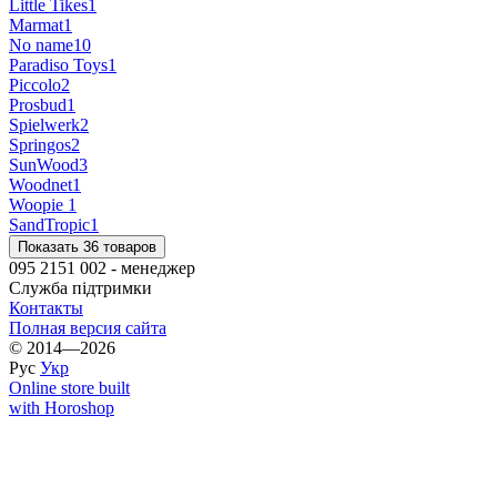
Little Tikes
1
Marmat
1
No name
10
Paradiso Toys
1
Piccolo
2
Prosbud
1
Spielwerk
2
Springos
2
SunWood
3
Woodnet
1
Woopie
1
SandTropic
1
Показать 36 товаров
095 2151 002 - менеджер
Служба підтримки
Контакты
Полная версия сайта
© 2014—2026
Рус
Укр
Online store built
with Horoshop