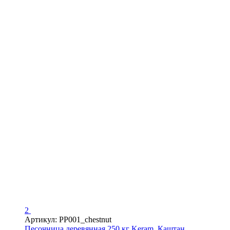
2
Артикул: PP001_chestnut
Песочница деревянная 250 кг Keram, Каштан