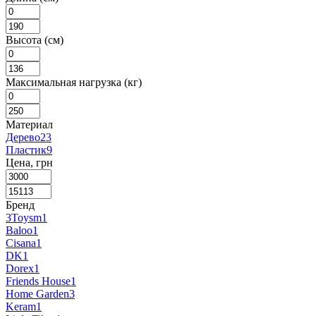
Высота (см)
Максимальная нагрузка (кг)
Материал
Дерево
23
Пластик
9
Цена, грн
Бренд
3Toysm
1
Baloo
1
Cisana
1
DK
1
Dorex
1
Friends House
1
Home Garden
3
Keram
1