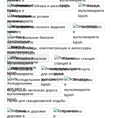
Счетчики Гейгера и аксессуары
Фонари
Массажные ролики
Устройства ночного видения
SmartWatch
Театральные бинокли
Велосипеды, комплектующие и аксессуары
Металлоискатели
Паяльная станция
Пирограф
Аксессуары для спорта
Холодильники для авто
Эспандеры
Модельная железная дорога
Палки для скандинавской ходьбы
Беговые дорожки
Крио-ванна