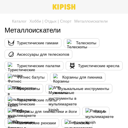
Каталог
Хобби | Отдых | Спорт
Металлоискатели
Металлоискатели
Туристичиские гамаки
Телескопы
Аксессуары для телескопов
Туристические палатки
Туристические кресла
Фитнес батуты
Корзины для пикника
Микроскопы
Музыкальные инструменты
Туристические плиты
Матрасы для гимнастики и йоги
Рации
Тактические рюкзаки
Бинокли