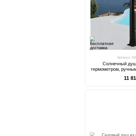
Артикул: 4
Солнечный душ
термометром, ручны
н
11 8