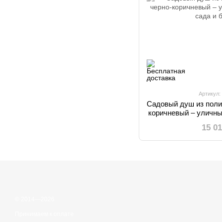
Артикул:
Садовый душ из поли
коричневый – уличны
и ба
15 0
© 2014—2026
Принимаем к оплате