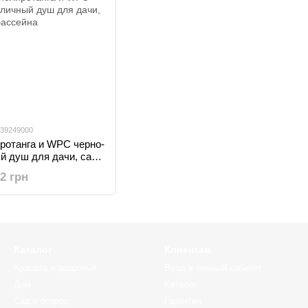
 39249000
ротанга и WPC черно-
й душ для дачи, сада
ссейна
12 грн
Каталог
Клиентам
Красота и здоровье
Вход в личный кабинет
Дом
Каталог
Сад и огород
Гарантия