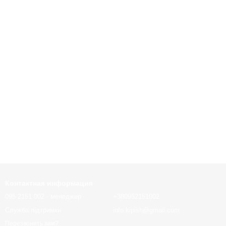
Контактная информация
095 2151 002 - менеджер
+380952151002
Служба підтримки
info.kipish@gmail.com
Перезвонить вам?