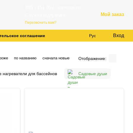
095 2151 002 - менеджер
Мой заказ
Служба підтримки
Перезвонить вам?
Вход
тельское соглашение
Рус
роже
по названию
сначала новые
Отображение:
е нагреватели для бассейнов
Садовые души