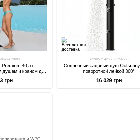
260627429080
Артикул: 4255923156556
 Premium 40 л с
Солнечный садовый душ Outsunny 
м душем и краном для
поворотной лейкой 360°
ог.
13 грн
16 029 грн