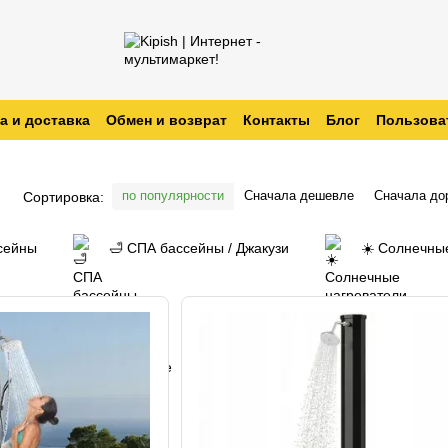
а и доставка
Обмен и возврат
Контакты
Блог
Пользова
заказ
по популярности
Сначала дешевле
Сначала до
Сортировка:
сейны
🛁 СПА бассейны / Джакузи
☀️ Солнечны