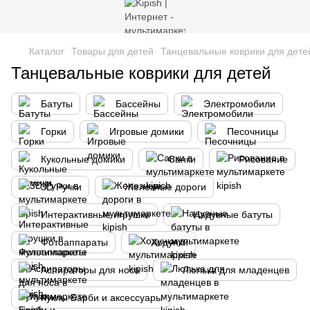
Каталог
Товары для детей
Танцевальные коврики для дете
Танцевальные коврики для детей
Батуты
Бассейны
Электромобили
Горки
Игровые домики
Песочницы
Кукольные домики
Санки
Рисование
3D Ручки
Железные дороги
Интерактивные игрушки
Надувные батуты
Фотоаппараты
Ходунки
Аспираторы для носа
Люлька для младенцев
Куклы Барби и аксессуары