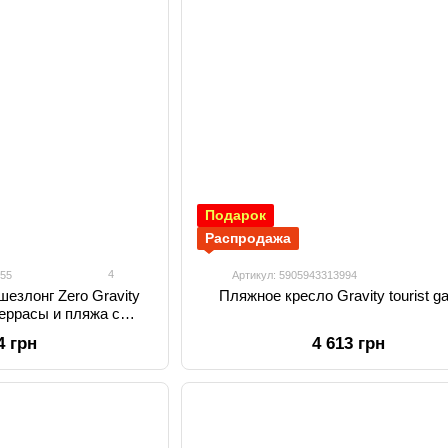
Подарок
Распродажа
4
955
Артикул: 5905943313994
езлонг Zero Gravity
Пляжное кресло Gravity tourist g
террасы и пляжа с
тков, держателем для
4 грн
4 613 грн
а, черный