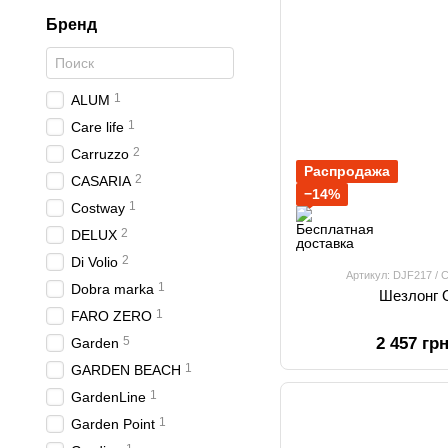
Бренд
1
ALUM
1
Care life
2
Carruzzo
Распродажа
2
CASARIA
−14%
1
Costway
2
DELUX
2
Di Volio
Артикул: DJF217 / 
1
Dobra marka
Шезлонг O
1
FARO ZERO
5
2 457 гр
Garden
1
GARDEN BEACH
1
GardenLine
1
Garden Point