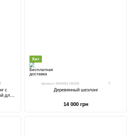
Хит
4
3
Артикул: 8594061748305
нг с
Деревянный шезлонг
ый для
14 000 грн