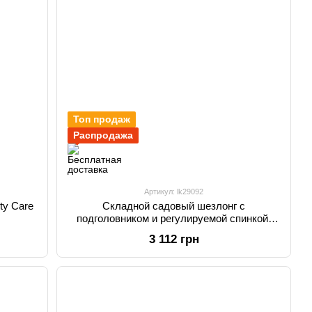
Топ продаж
Распродажа
Артикул: lk29092
ty Care
Складной садовый шезлонг с
подголовником и регулируемой спинкой,
темно-синий
3 112 грн