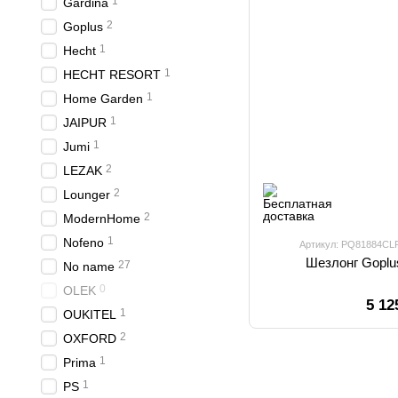
1
Gardina
2
Goplus
1
Hecht
1
HECHT RESORT
1
Home Garden
1
JAIPUR
1
Jumi
2
LEZAK
2
Lounger
2
ModernHome
1
Nofeno
Артикул: PQ81884CL
Шезлонг Goplu
27
No name
0
OLEK
5 12
1
OUKITEL
2
OXFORD
1
Prima
1
PS