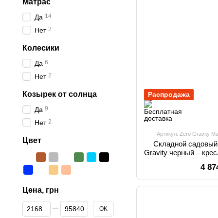
Матрас
14
Да
2
Нет
Колесики
6
Да
2
Нет
Козырек от солнца
Распродажа
9
Да
2
Нет
Артикул: Zero Gravity M
Цвет
Складной садовый 
Gravity черный – кре
пляжа и
4 87
Цена, грн
От Цена, грн
До Цена, грн
OK