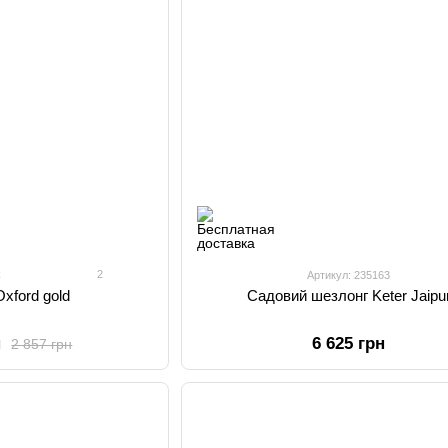
2
С
Артикул: 235163
xford gold
Садовий шезлонг Keter Jaipu
н
6 625 грн
2 857 грн