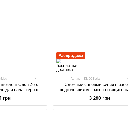
Распродажа
2
atMay
Артикул: KL-09 Kalla
шезлонг Orion Zero
Сложный садовый синий шезло
сло для сада, террасы,
подголовником – многопозиционн
 кемпинга
сада, террасы и пляжа.
4 грн
3 290 грн