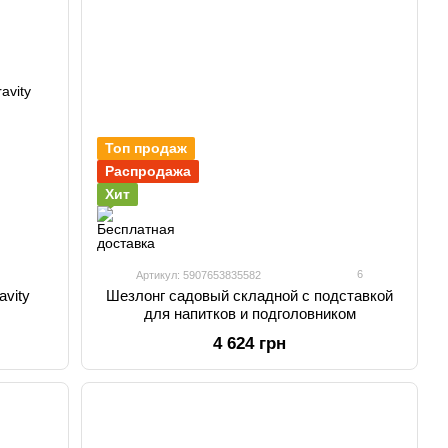
Топ продаж
Распродажа
Хит
6
Артикул: 5907653835582
vity
Шезлонг садовый складной с подставкой
для напитков и подголовником
4 624 грн