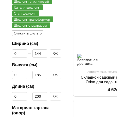
Шезлонг пластиковый
Качеля шезлонг
Стул шезлонг
Шезлонг трансформер
Шезлонг с матрасом
Очистить фильтр
Ширина (см)
От Ширина (см)
До Ширина (см)
OK
Высота (см)
Артикул: 5903769338
От Высота (см)
До Высота (см)
OK
Складной садовый ш
Orion для сада, 
Длина (см)
подставкой для напи
4 62
смартфон
От Длина (см)
До Длина (см)
OK
Материал каркаса
(опор)