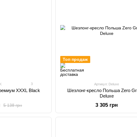
Топ продаж
3
K
Артикул: Deluxe
ремиум XXXL Black
Шезлонг-кресло Польша Zero Gra
Deluxe
н
3 305 грн
5 138 грн