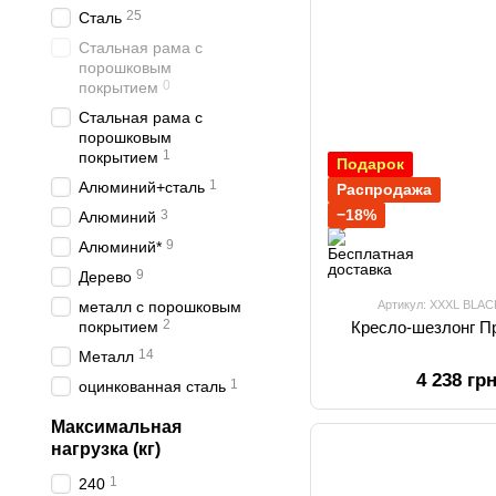
25
Сталь
Стальная рама с
порошковым
0
покрытием
Стальная рама с
порошковым
1
покрытием
Подарок
1
Алюминий+сталь
Распродажа
−18%
3
Алюминий
9
Алюминий*
9
Дерево
металл с порошковым
Артикул: XXXL BLAC
2
покрытием
Кресло-шезлонг П
14
Металл
4 238 гр
1
оцинкованная сталь
Максимальная
нагрузка (кг)
1
240