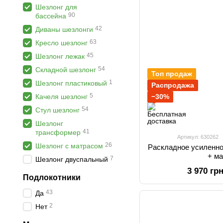
Шезлонг для
90
бассейна
42
Диваны шезлонги
63
Кресло шезлонг
45
Шезлонг лежак
54
Складной шезлонг
Топ продаж
1
Шезлонг пластиковый
Распродажа
5
Качеля шезлонг
−30%
54
Стул шезлонг
Шезлонг
41
трансформер
Артикул: 630262
26
Шезлонг с матрасом
Раскладное усиленно
+ м
7
Шезлонг двуспальный
3 970 гр
Подлокотники
43
Да
2
Нет