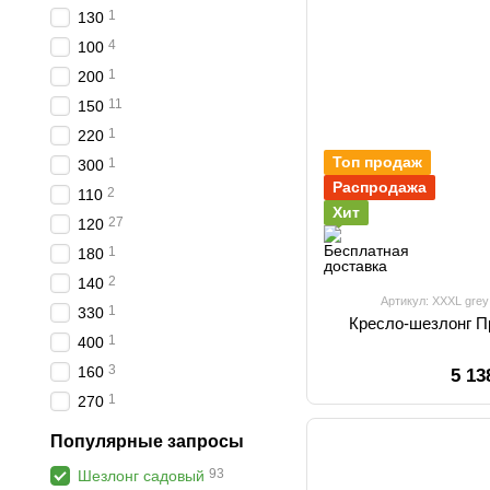
1
130
4
100
1
200
11
150
1
220
Топ продаж
1
300
Распродажа
2
110
Хит
27
120
1
180
2
140
Артикул: XXXL grey
1
330
Кресло-шезлонг 
1
400
3
160
5 13
1
270
Популярные запросы
93
Шезлонг садовый