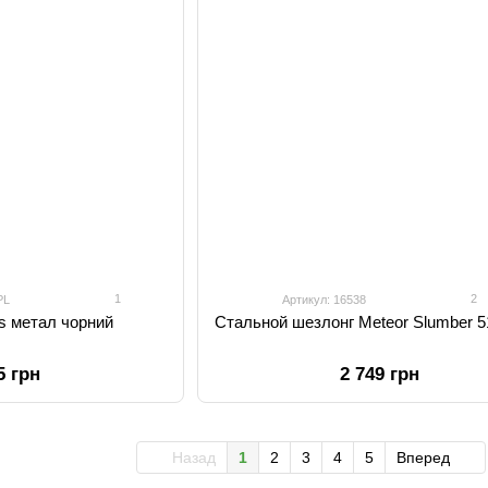
1
2
PL
Артикул: 16538
s метал чорний
Стальной шезлонг Meteor Slumber 5
5 грн
2 749 грн
Назад
1
2
3
4
5
Вперед