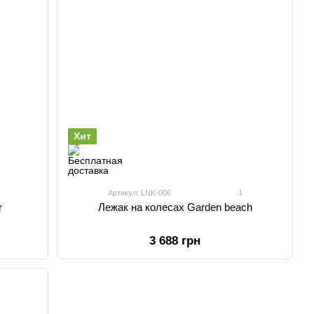
Хит
1
Артикул: LNK-006
r
Лежак на колесах Garden beach
3 688 грн