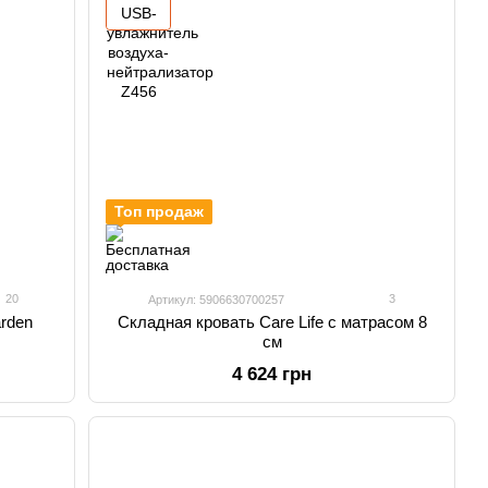
Топ продаж
20
3
Артикул: 5906630700257
arden
Складная кровать Care Life с матрасом 8
см
4 624 грн