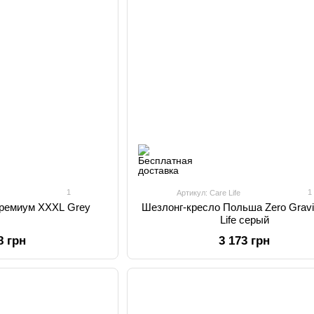
1
1
Артикул: Care Life
Премиум XXXL Grey
Шезлонг-кресло Польша Zero Gravi
Life серый
8 грн
3 173 грн