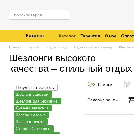
Перейти к основному контенту
Каталог
Каталог
Гарантия
О нас
Оплат
Отзывы о магазине
Отследить 
Главная
Каталог
Сад и огород
Cадовая мебель и декор
Шезлонги
Шезлонги высокого
качества – стильный отдых
Гамаки
Популярные запросы:
Шезлонг садовый
Садовые зонты
Шезлонг для бассейна
Диваны шезлонги
Кресло шезлонг
Шезлонг лежак
Складной шезлонг