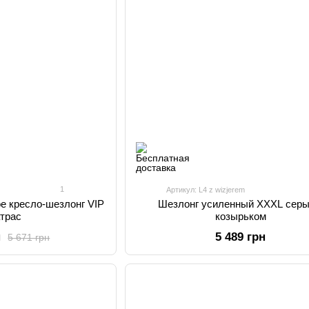
1
Артикул: L4 z wizjerem
е кресло-шезлонг VIP
Шезлонг усиленный XXXL серы
атрас
козырьком
н
5 489 грн
5 671 грн