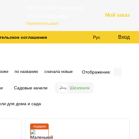
095 2151 002 - менеджер
Мой заказ
Служба підтримки
Перезвонить вам?
Вход
тельское соглашение
Рус
роже
по названию
сначала новые
Отображение:
ли
Садовые качели
Шезлонги
ели для дома и сада
подарок