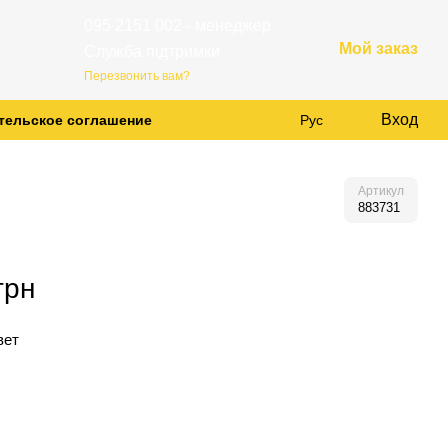
095 2151 002 - менеджер
Мой заказ
Служба підтримки
Перезвонить вам?
Вход
тельское соглашение
Рус
Артикул
883731
грн
вет