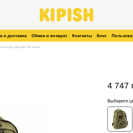
а и доставка
Обмен и возврат
Контакты
Блог
Пользова
заказ
тические рюкзаки No name
4 747 
Выберите ц