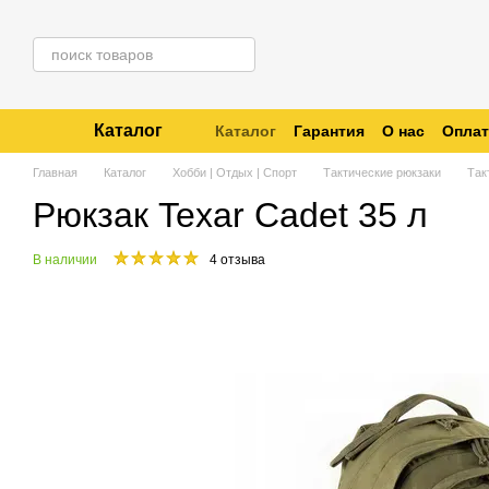
Перейти к основному контенту
Каталог
Каталог
Гарантия
О нас
Оплат
Отзывы о магазине
Отследить 
Главная
Каталог
Хобби | Отдых | Спорт
Тактические рюкзаки
Так
Рюкзак Texar Cadet 35 л
В наличии
4 отзыва