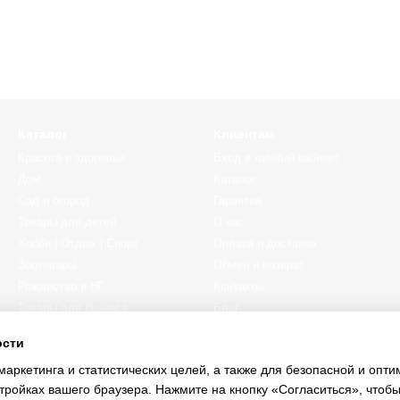
Каталог
Клиентам
Красота и здоровье
Вход в личный кабинет
Дом
Каталог
Сад и огород
Гарантия
Товары для детей
О нас
Хобби | Отдых | Спорт
Оплата и доставка
Зоотовары
Обмен и возврат
Рождество и НГ
Контакты
Товары для бизнеса
Блог
Автотовары
Пользовательское соглашение
ости
Индивидуальный заказ
Отзывы о магазине
маркетинга и статистических целей, а также для безопасной и опт
Уценка
Отследить заказ
тройках вашего браузера. Нажмите на кнопку «Согласиться», чтобы