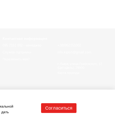
Контактная информация
095 2151 002 - менеджер
+380952151002
Служба підтримки
info.kipish@gmail.com
Перезвонить вам?
г. Львов, улица Грабовского, 12
(Цитадель), 79000
Карта проезда
имальной
Согласиться
 дать