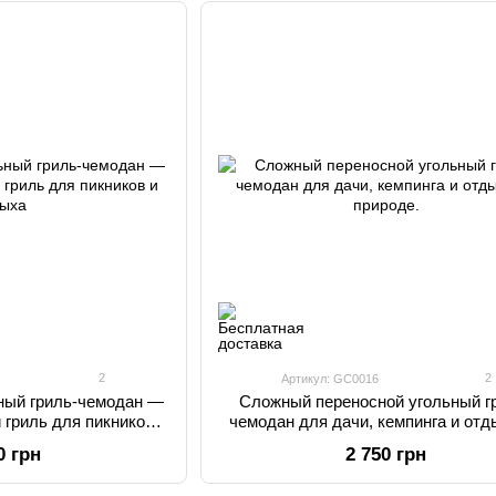
2
2
Артикул: GC0016
ьный гриль-чемодан —
Сложный переносной угольный г
 гриль для пикников и
чемодан для дачи, кемпинга и отд
дыха
природе.
0 грн
2 750 грн