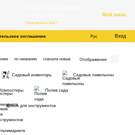
095 2151 002 - менеджер
Мой заказ
Служба підтримки
Перезвонить вам?
Вход
тельское соглашение
Рус
роже
по названию
сначала новые
Отображение:
Cадовый инвентарь
Садовые павильоны
Компостеры
Полив сада
Домик для инструментов