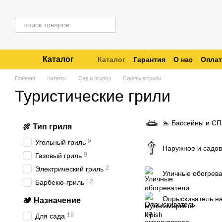
Перейти к основному контенту
Каталог
Каталог
Гарантия
О нас
Оплат
Отзывы о магазине
Отследить 
Главная
Каталог
Сад и огород
Cадовые грили
Туристические грили
🏊 Бассейны и С
🍖 Тип гриля
9
Угольный гриль
Наружное и садо
9
Газовый гриль
2
Электрический гриль
Уличные обогрев
12
Барбекю-гриль
Опрыскиватель на
🏕️ Назначение
19
Для сада