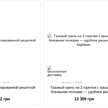
1
л: 12376
Артикул: 12200R
алированной решеткой
Газовый гриль на 3 горелки с кры
боковыми полками — удобное ре
для барбекю.
42 грн
13 309 грн