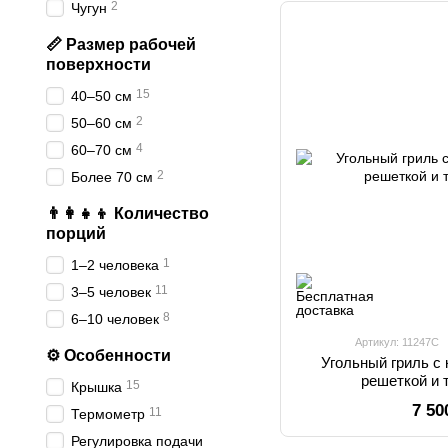
2
Чугун
📏 Размер рабочей
поверхности
15
40–50 см
2
50–60 см
4
60–70 см
2
Более 70 см
👨‍👩‍👧‍👦 Количество
порций
1
1–2 человека
11
3–5 человек
8
6–10 человек
Артикул: 11247C
⚙️ Особенности
Угольный гриль с
решеткой и
15
Крышка
7 50
11
Термометр
Регулировка подачи