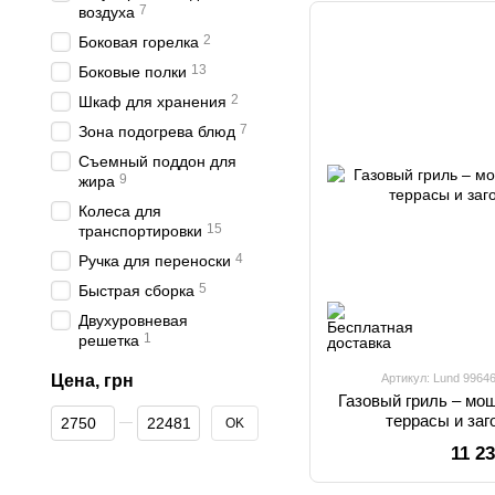
7
воздуха
2
Боковая горелка
13
Боковые полки
2
Шкаф для хранения
7
Зона подогрева блюд
Съемный поддон для
9
жира
Колеса для
15
транспортировки
4
Ручка для переноски
5
Быстрая сборка
Двухуровневая
1
решетка
Цена, грн
Артикул: Lund 9964
Газовый гриль – мо
От Цена, грн
До Цена, грн
террасы и заг
OK
11 2