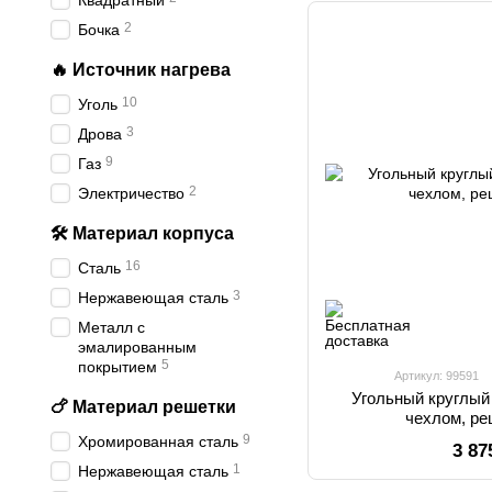
Квадратный
2
Бочка
🔥 Источник нагрева
10
Уголь
3
Дрова
9
Газ
2
Электричество
🛠️ Материал корпуса
16
Сталь
3
Нержавеющая сталь
Металл с
эмалированным
5
покрытием
Артикул: 99591
Угольный круглый
🍗 Материал решетки
чехлом, ре
9
Хромированная сталь
3 87
1
Нержавеющая сталь