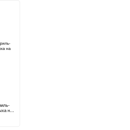
риль-
ыха на