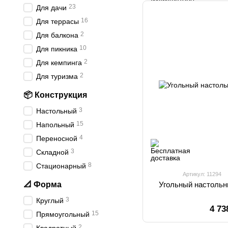
23
Для дачи
16
Для террасы
2
Для балкона
10
Для пикника
2
Для кемпинга
2
Для туризма
📦 Конструкция
3
Настольный
15
Напольный
4
Переносной
3
Складной
8
Стационарный
Артикул: 11294
📐 Форма
Угольный настольн
3
Круглый
4 73
15
Прямоугольный
2