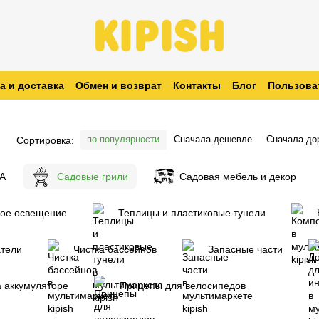
а и доставка
Обмен и возврат
Контакты
Блог
Пользова
заказ
по популярности
Сначала дешевле
Сначала до
Сортировка:
ПА
Cадовые грили
Cадовая мебель и декор
вое освещение
Теплицы и пластиковые тунели
атели
Чистка бассейнов
Запасные части
 аккумуляторе
Прицепы для велосипедов