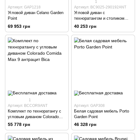
1
Артикул: GAP1218
Артикул: BC9025-290192ANT
Угловой диван Celano Garden
Угловой диван с
Point
техноратангом и столиком
Colorado Corner Max 7
69 953 грн
40 253 грн
антрацит Bica
1
Артикул: BCCOR9ANT
Артикул: GAP308
Комплект по техноратангу с
Белая садовая мебель Porto
угловым диваном Colorado
Garden Point
Comida Max 9 антрацит Bica
55 778 грн
46 328 грн