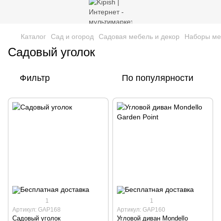
Каталог
Сад и огород
Cадовая мебель и декор
Наборы ме
Садовый уголок
Фильтр
По популярности
1
1
Артикул: GAP168
Артикул: GAP160
Садовый уголок
Угловой диван Mondello