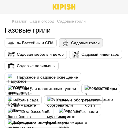
Каталог
Сад и огород
Cадовые грили
Газовые грили
🏊 Бассейны и СПА
Cадовые грили
Cадовая мебель и декор
Cадовый инвентарь
Садовые павильоны
Наружное и садовое освещение
Теплицы и пластиковые тунели
Компостеры
Полив сада
Уличные обогреватели
Чистка бассейнов
Запасные части
Домик для инструментов