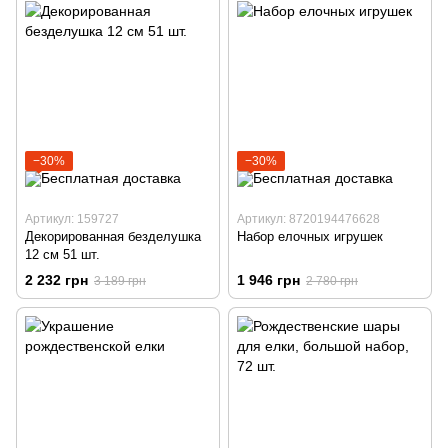
−30%
−30%
Артикул: 159727
Артикул: 8720194476628
Декорированная безделушка
Набор елочных игрушек
12 см 51 шт.
2 232 грн
1 946 грн
3 189 грн
2 780 грн