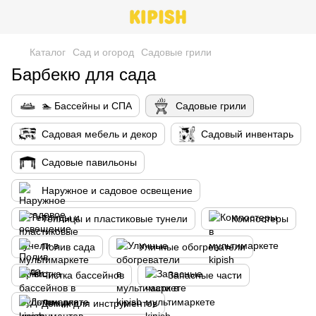
Каталог
Сад и огород
Cадовые грили
Барбекю для сада
🏊 Бассейны и СПА
Cадовые грили
Cадовая мебель и декор
Cадовый инвентарь
Садовые павильоны
Наружное и садовое освещение
Теплицы и пластиковые тунели
Компостеры
Полив сада
Уличные обогреватели
Чистка бассейнов
Запасные части
Домик для инструментов