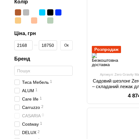
Колір
Ціна, грн
Від Ціна, грн
До Ціна, грн
Ок
Розпродаж
Бренд
Артикул: Zero Gravity M
Садовий шезлонг Zero
1
Тиса Мебель
– складаний лежак дл
1
ALUM
та ке
4 87
1
Care life
2
Carruzzo
0
CASARIA
1
Costway
2
DELUX