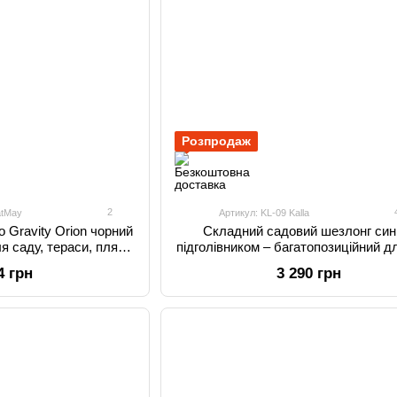
Розпродаж
2
atMay
Артикул: KL-09 Kalla
 Gravity Orion чорний
Складний садовий шезлонг сині
я саду, тераси, пляжу
підголівником – багатопозиційний д
мпінгу
тераси та пляжу
4 грн
3 290 грн