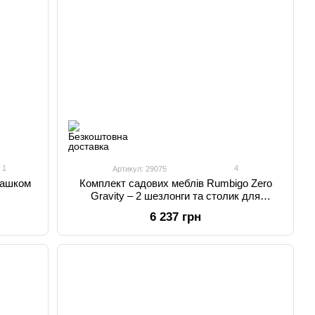
1
4
Артикул: 29075
дашком
Комплект садових меблів Rumbigo Zero
Gravity – 2 шезлонги та столик для
відпочинку, навантаження до 120 кг
6 237 грн