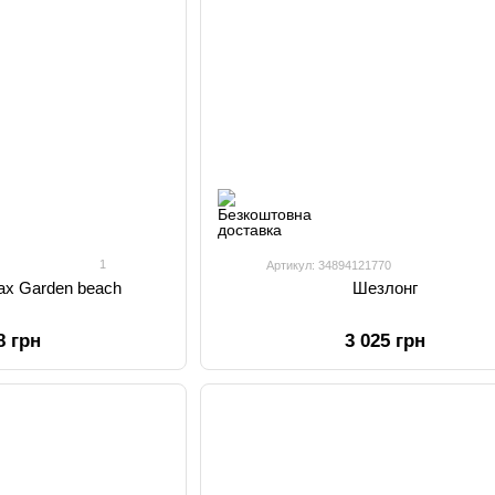
1
Артикул: 34894121770
ах Garden beach
Шезлонг
8 грн
3 025 грн