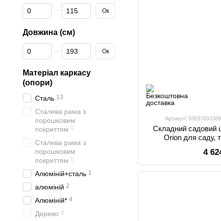
Від Висота (см)
До Висота (см)
Ок
Довжина (см)
Від Довжина (см)
До Довжина (см)
Ок
Матеріал каркасу
(опори)
13
Сталь
Сталева рама з
Артикул: 5903769338
порошковим
Складний садовий ш
0
покриттям
Orion для саду, 
Сталева рама з
підставкою для на
порошковим
4 62
смартфон
0
покриттям
1
Алюміній+сталь
2
алюміній
4
Алюміній*
0
Дерево