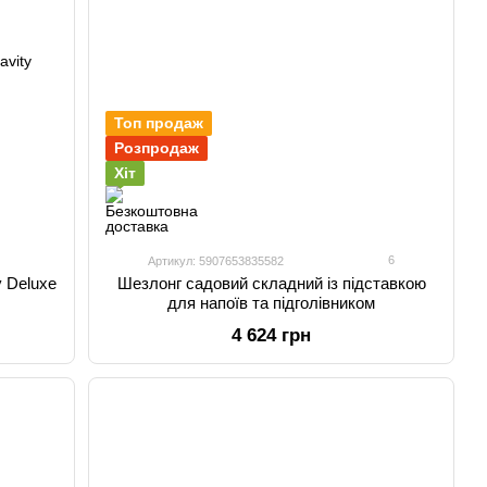
Топ продаж
Розпродаж
Хіт
6
Артикул: 5907653835582
y Deluxe
Шезлонг садовий складний із підставкою
для напоїв та підголівником
4 624 грн