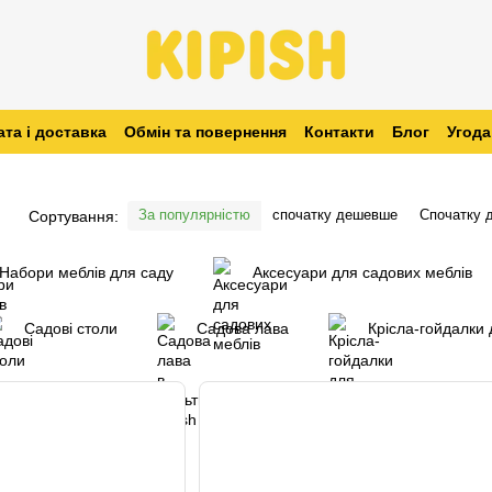
та і доставка
Обмін та повернення
Контакти
Блог
Угода
За популярністю
спочатку дешевше
Спочатку 
Сортування:
Набори меблів для саду
Аксесуари для садових меблів
Садові столи
Садова лава
Крісла-гойдалки 