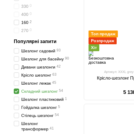
0
330
0
400
2
160
0
270
Топ продаж
Розпродаж
Популярні запити
Хіт
93
Шезлонг садовий
90
Шезлонг для басейну
42
Дивани шезлонги
Артикул: XXXL grey
63
Крісло шезлонг
Крісло-шезлонг 
45
Шезлонг лежак
54
Складний шезлонг
5 13
1
Шезлонг пластиковий
5
Гойдалка шезлонг
54
Стілець шезлонг
Шезлонг
41
трансформер