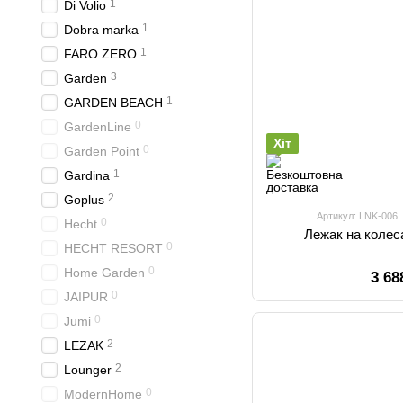
1
Di Volio
1
Dobra marka
1
FARO ZERO
3
Garden
1
GARDEN BEACH
0
GardenLine
Хіт
0
Garden Point
1
Gardina
2
Goplus
Артикул: LNK-006
0
Hecht
Лежак на колес
0
HECHT RESORT
0
Home Garden
3 68
0
JAIPUR
0
Jumi
2
LEZAK
2
Lounger
0
ModernHome