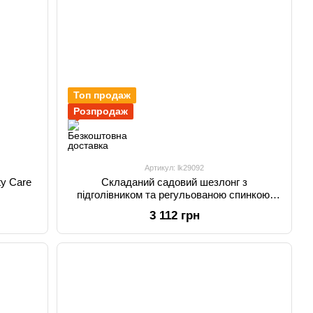
Топ продаж
Розпродаж
Артикул: lk29092
ty Care
Складаний садовий шезлонг з
підголівником та регульованою спинкою,
темно-синій
3 112 грн