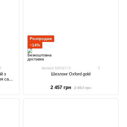
Розпродаж
−14%
4
2
Артикул: DJF217 / С
й з
Шезлонг Oxford gold
ля саду,
2 457 грн
2 857 грн