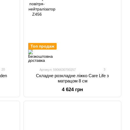
Топ продаж
20
3
Артикул: 5906630700257
rden
Складне розкладне ліжко Care Life з
матрацом 8 см
4 624 грн