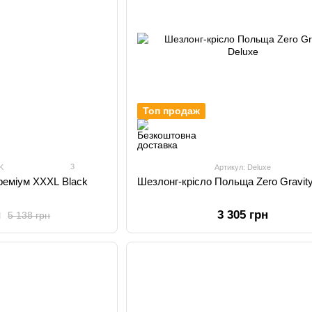
Топ продаж
3
K
Артикул: Deluxe
реміум XXXL Black
Шезлонг-крісло Польща Zero Gravit
н
3 305 грн
5 138 грн