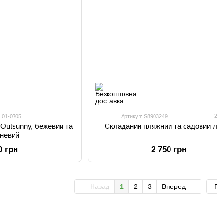
2
: 01-0705
Артикул: S8903249
 Outsunny, бежевий та
Складаний пляжний та садовий 
чневий
0 грн
2 750 грн
Назад
1
2
3
Вперед