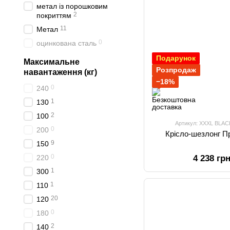
метал із порошковим
2
покриттям
11
Метал
0
оцинкована сталь
Подарунок
Максимальне
Розпродаж
навантаження (кг)
−18%
0
240
1
130
2
100
Артикул: XXXL BLAC
0
200
Крісло-шезлонг П
9
150
0
220
4 238 гр
1
300
1
110
20
120
0
180
2
140