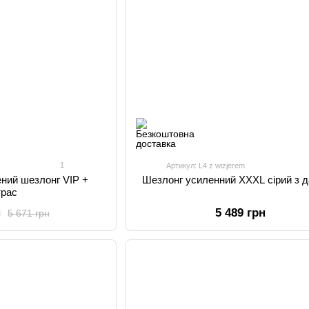
1
Артикул: L4 z wizjerem
ений шезлонг VIP +
Шезлонг усиленний XXXL сірий з 
трас
н
5 489 грн
5 671 грн