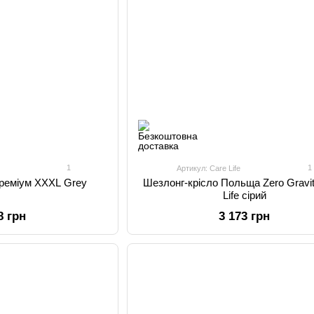
1
1
Артикул: Care Life
Преміум XXXL Grey
Шезлонг-крісло Польща Zero Gravi
Life сірий
8 грн
3 173 грн