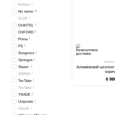
0
Nofeno
11
No name
0
OLEK
1
OUKITEL
2
OXFORD
1
Prima
1
PS
1
Songmics
1
Springos
Артикул
1
Stazer
Алюмінієвий шезлонг
кори
0
SWING
6 98
1
TecTake
0
TecTake
1
TRADE
1
Uniprodo
0
VidaXL
1