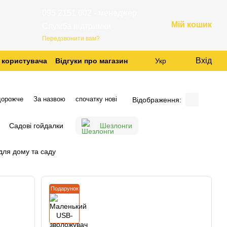
095 2151 002 - менеджер
Мій кошик
Служба підтримки
Передзвонити вам?
Вхід
 користувача
Відгуки про магазин
Укр
дорожче
За назвою
спочатку нові
Відображення:
Садові гойдалки
Шезлонги
для дому та саду
Подарунок