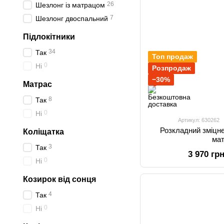
26
Шезлонг із матрацом
7
Шезлонг двоспальний
Підлокітники
34
Так
Топ продаж
0
Ні
Розпродаж
−30%
Матрас
8
Так
0
Ні
Артикул: 630262
Розкладний зміцн
Коліщатка
ма
3
Так
3 970 гр
0
Ні
Козирок від сонця
4
Так
0
Ні