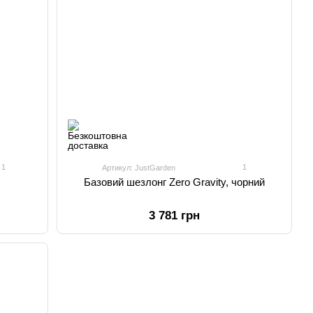
1
1
Артикул: JustGarden
Базовий шезлонг Zero Gravity, чорний
3 781 грн