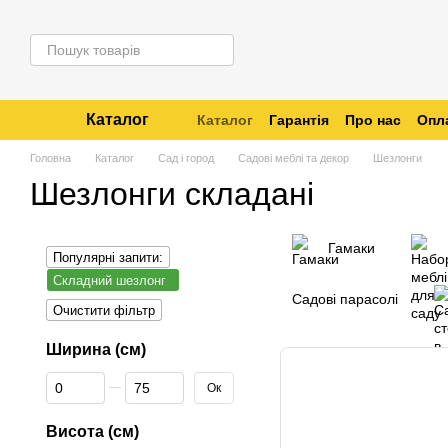
Перейти до основного контенту
Каталог
Каталог
Гарантія
Про нас
Опла
Відслідкувати замовлення
Головна
Каталог
Сад і город
Садові меблі та декор
Шезлонги
Шезлонги складані
Гамаки
Популярні запити:
Складний шезлонг
Садові парасолі
Очистити фільтр
Ширина (см)
Від Ширина (см)
До Ширина (см)
Ок
Висота (см)