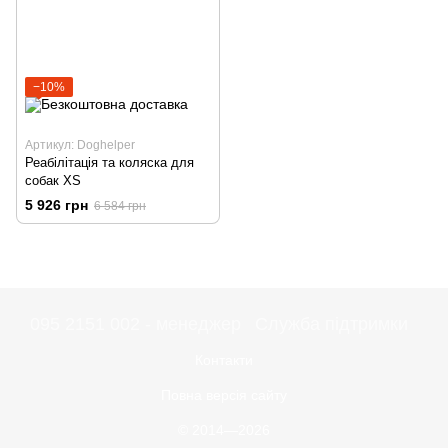
−10%
Артикул: Doghelper
Реабілітація та коляска для
собак XS
5 926 грн
6 584 грн
095 2151 002 - менеджер
Служба підтримки
Контакти
Повна версія сайту
© 2014—2026