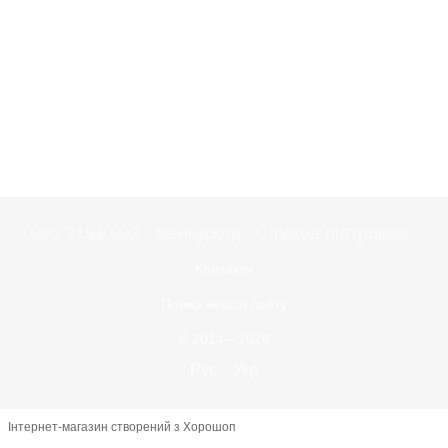
095 2151 002 - менеджер
Служба підтримки
Контакти
Повна версія сайту
© 2014—2026
Рус
Укр
Інтернет-магазин створений з Хорошоп