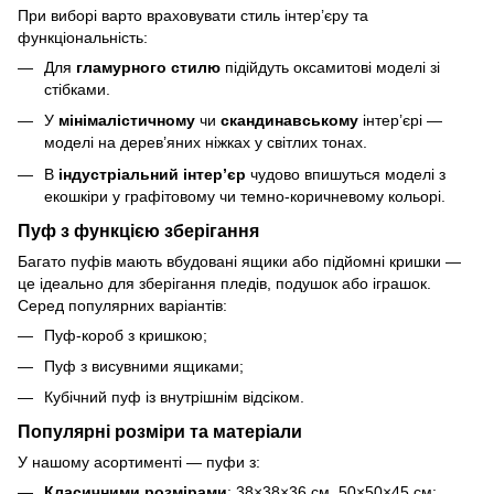
При виборі варто враховувати стиль інтер’єру та
функціональність:
Для
гламурного стилю
підійдуть оксамитові моделі зі
стібками.
У
мінімалістичному
чи
скандинавському
інтер’єрі —
моделі на дерев’яних ніжках у світлих тонах.
В
індустріальний інтер’єр
чудово впишуться моделі з
екошкіри у графітовому чи темно-коричневому кольорі.
Пуф з функцією зберігання
Багато пуфів мають вбудовані ящики або підйомні кришки —
це ідеально для зберігання пледів, подушок або іграшок.
Серед популярних варіантів:
Пуф-короб з кришкою;
Пуф з висувними ящиками;
Кубічний пуф із внутрішнім відсіком.
Популярні розміри та матеріали
У нашому асортименті — пуфи з:
Класичними розмірами
: 38×38×36 см, 50×50×45 см;