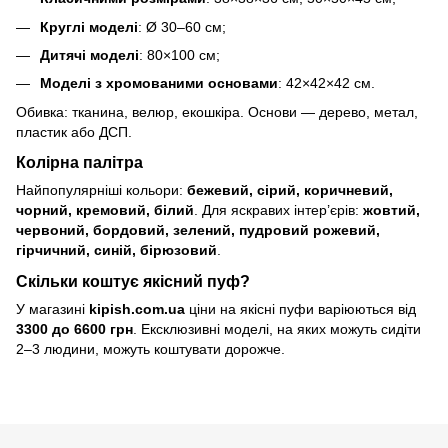
Круглі моделі
: Ø 30–60 см;
Дитячі моделі
: 80×100 см;
Моделі з хромованими основами
: 42×42×42 см.
Обивка: тканина, велюр, екошкіра. Основи — дерево, метал,
пластик або ДСП.
Колірна палітра
Найпопулярніші кольори:
бежевий, сірий, коричневий,
чорний, кремовий, білий
. Для яскравих інтер’єрів:
жовтий,
червоний, бордовий, зелений, пудровий рожевий,
гірчичний, синій, бірюзовий
.
Скільки коштує якісний пуф?
У магазині
kipish.com.ua
ціни на якісні пуфи варіюються від
3300 до 6600 грн
. Ексклюзивні моделі, на яких можуть сидіти
2–3 людини, можуть коштувати дорожче.