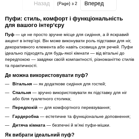
Назад
Вперед
{Page} з 2
Пуфи: стиль, комфорт і функціональність
для вашого інтер’єру
Пуф
— це не просто зручне місце для сидіння, а й яскравий
акцент в інтер’єрі. Він може виконувати роль підставки для ніг,
декоративного елемента або навіть сховища для речей. Пуфи
ідеально підходять для будь-якої кімнати — від вітальні до
передпокою — завдяки своїй компактності, різноманіттю стилів
та практичності.
Де можна використовувати пуф?
Вітальня
— як додаткове сидіння для гостей;
Спальня
— зручно використовувати як підставку для ніг
або біля туалетного столика;
Передпокій
— для комфортного перевзування;
Гардеробна
— естетичне та функціональне доповнення;
Дитяча кімната
— безпечні й м’які пуфи-мішки.
Як вибрати ідеальний пуф?