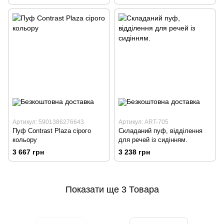
Артикул: 5901386276643
Артикул: ART-705
Пуф Contrast Plaza сірого
Складаний пуф, відділення
кольору
для речей із сидінням.
3 667 грн
3 238 грн
Показати ще 3 Товара