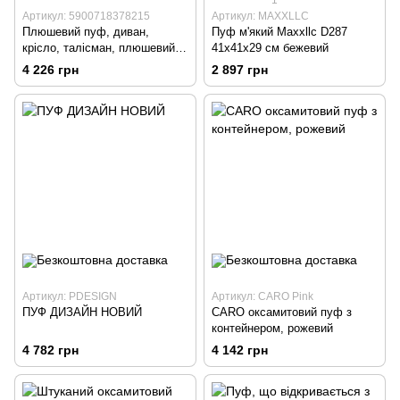
Артикул: 5900718378215
Артикул: MAXXLLC
Плюшевий пуф, диван,
Пуф м'який Maxxllc D287
крісло, талісман, плюшевий
41x41x29 см бежевий
ведмедик для дітей
4 226 грн
2 897 грн
Артикул: PDESIGN
Артикул: CARO Pink
ПУФ ДИЗАЙН НОВИЙ
CARO оксамитовий пуф з
контейнером, рожевий
4 782 грн
4 142 грн