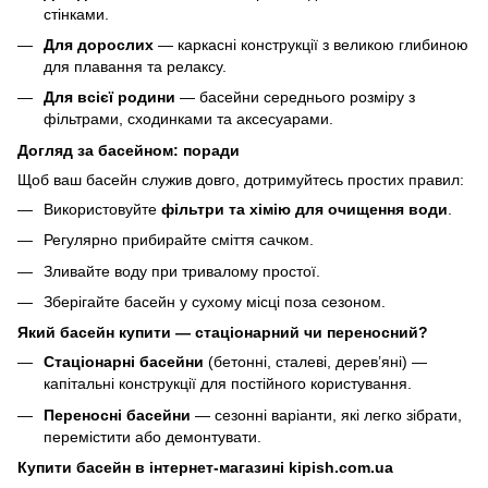
стінками.
Для дорослих
— каркасні конструкції з великою глибиною
для плавання та релаксу.
Для всієї родини
— басейни середнього розміру з
фільтрами, сходинками та аксесуарами.
Догляд за басейном: поради
Щоб ваш басейн служив довго, дотримуйтесь простих правил:
Використовуйте
фільтри та хімію для очищення води
.
Регулярно прибирайте сміття сачком.
Зливайте воду при тривалому простої.
Зберігайте басейн у сухому місці поза сезоном.
Який басейн купити — стаціонарний чи переносний?
Стаціонарні басейни
(бетонні, сталеві, дерев’яні) —
капітальні конструкції для постійного користування.
Переносні басейни
— сезонні варіанти, які легко зібрати,
перемістити або демонтувати.
Купити басейн в інтернет-магазині kipish.com.ua