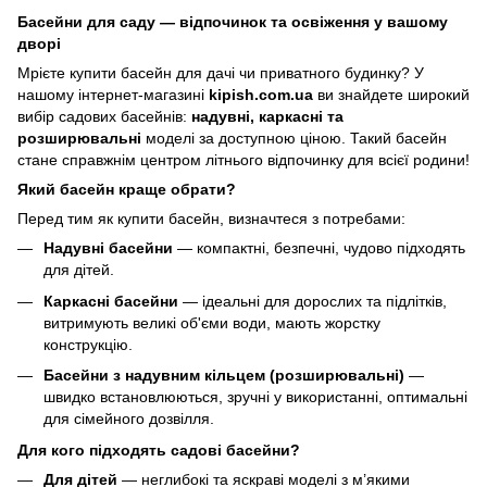
Басейни для саду — відпочинок та освіження у вашому
дворі
Мрієте купити басейн для дачі чи приватного будинку? У
нашому інтернет-магазині
kipish.com.ua
ви знайдете широкий
вибір садових басейнів:
надувні, каркасні та
розширювальні
моделі за доступною ціною. Такий басейн
стане справжнім центром літнього відпочинку для всієї родини!
Який басейн краще обрати?
Перед тим як купити басейн, визначтеся з потребами:
Надувні басейни
— компактні, безпечні, чудово підходять
для дітей.
Каркасні басейни
— ідеальні для дорослих та підлітків,
витримують великі об'єми води, мають жорстку
конструкцію.
Басейни з надувним кільцем (розширювальні)
—
швидко встановлюються, зручні у використанні, оптимальні
для сімейного дозвілля.
Для кого підходять садові басейни?
Для дітей
— неглибокі та яскраві моделі з м’якими