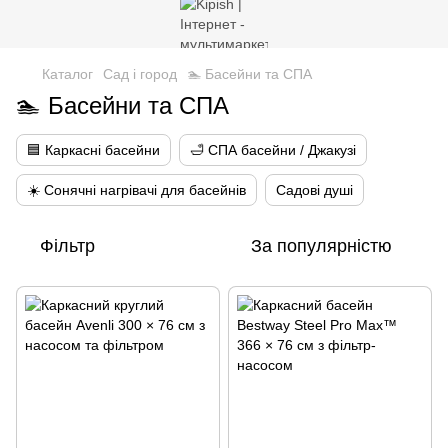
Каталог
Сад і город
🏊 Басейни та СПА
🏊 Басейни та СПА
🟦 Каркасні басейни
🛁 СПА басейни / Джакузі
☀️ Сонячні нагрівачі для басейнів
Садові душі
Фільтр
За популярністю