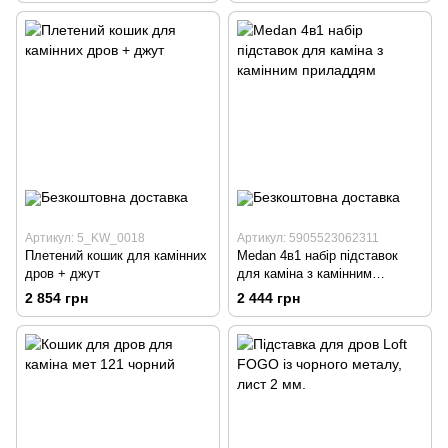
Артикул: 5_KW_0018
Артикул: 5905523062311
Плетений кошик для камінних
Medan 4в1 набір підставок
дров + джут
для каміна з камінним
приладдям
2 854 грн
2 444 грн