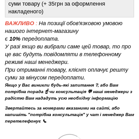
суми товару (+ 35грн за оформлення
накладеного)
ВАЖЛИВО
:
На позиції обов'язковою умовою
нашого інтернет-магазину
є
10%
передоплата.
У разі якщо ви вибрали саме цей товар, то про
це вас будуть повідомляти в телефонному
режимі наші менеджери.
При отриманні товару, клієнт оплачує решту
суми за мінусом передоплати.
Якщо у Вас виникли будь-які запитання ❔, або Вам
потрібна порада ☝️ чи консультація 💬 наші менеджери з
радістю Вам нададуть усю необхідну інформацію
Звертайтесь за номерами вказаними на сайті, або
напишіть "потрібна консультація" у чат і менеджер Вам
перетелефонує 📞