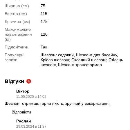
Ширина (см)
75
Висота (см)
115
Довжина (см)
175
Максимальне
навантаження
120
(кг)
Підлокітники
Так
Популярні
Шезлонг садовий, Шезлонг для басейну,
запити
Крісло шезлонг, Складний шезлонг, Стілець
шезлонг, Шезлонг трансформер
Відгуки
4
Віктор
11.05.2025 в 14:02
Шезлонг отримав, гарна якість, зручний у використанні.
Відповісти
Руслан
29.03.2024 в 11:37