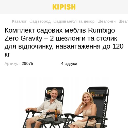
Каталог
Сад і город
Садові меблі та декор
Шезлонги
Шезл
Комплект садових меблів Rumbigo
Zero Gravity – 2 шезлонги та столик
для відпочинку, навантаження до 120
кг
Артикул:
29075
4 відгуки