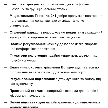
Комплект для двох осіб
включає два комфортні
шезлонги та функціональний столик.
Міцна тканина Texteline 2×1
добре пропускає повітря, не
нагрівається на сонці, швидко висихає та легко
очищується.
Сталевий каркас із порошковим покриттям
захищений
від корозії та відрізняється високою міцністю.
Плавне регулювання нахилу
дозволяє легко вибрати
найкомфортніше положення.
Фіксатори положення
надійно утримують шезлонг під
потрібним кутом.
Еластична система кріплення Bungee
адаптується до
форми тіла та забезпечує додатковий комфорт.
Регульований підголівник
підтримує шию та голову під
час відпочинку.
Практичний столик
оснащений отворами для напоїв і
місцем для телефону.
Знімні підставки для напоїв
кріпляться до підлокітників
кожного шезлонга.