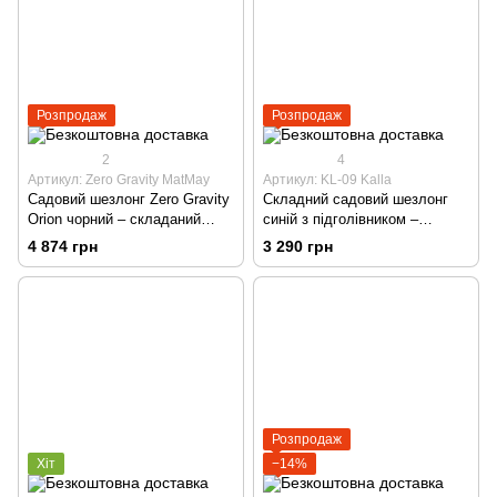
Розпродаж
Розпродаж
2
4
Артикул: Zero Gravity MatMay
Артикул: KL-09 Kalla
Садовий шезлонг Zero Gravity
Складний садовий шезлонг
Orion чорний – складаний
синій з підголівником –
лежак для саду, тераси,
багатопозиційний для саду,
4 874 грн
3 290 грн
пляжу та кемпінгу
тераси та пляжу
Розпродаж
Хіт
−14%