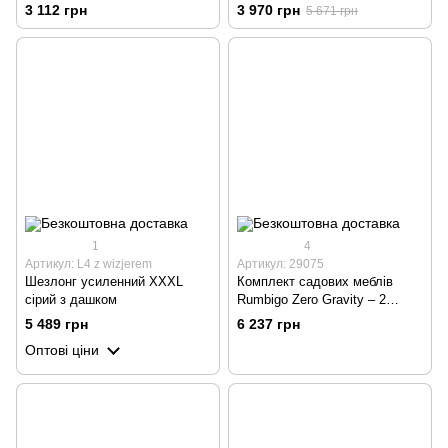
регульованою спинкою,
3 112 грн
3 970 грн
5 671 грн
темно-синій
1
4
Артикул: L4 z wizjerem
Артикул: 29075
Шезлонг усиленний XXXL
Комплект садових меблів
сірий з дашком
Rumbigo Zero Gravity – 2
шезлонги та столик для
5 489 грн
6 237 грн
відпочинку, навантаження до
Оптові ціни
120 кг