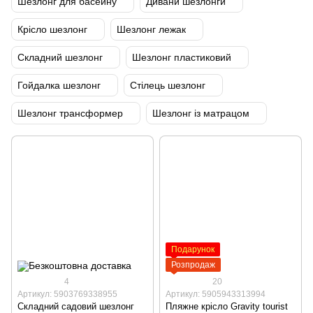
Шезлонг для басейну
Дивани шезлонги
Крісло шезлонг
Шезлонг лежак
Складний шезлонг
Шезлонг пластиковий
Гойдалка шезлонг
Стілець шезлонг
Шезлонг трансформер
Шезлонг із матрацом
Подарунок
Розпродаж
4
20
Артикул: 5903769338955
Артикул: 5905943313994
Складний садовий шезлонг
Пляжне крісло Gravity tourist