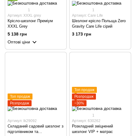
1
1
Артикул: XXXL grey
Артикул: Care Life
Крісло-шезлонг Преміум
Шезлонг-крісло Польща Zero
XXXL Grey
Gravity Care Life сірий
5 138 грн
3 173 грн
Оптові ціни
Топ продаж
Топ продаж
Розпродаж
Розпродаж
−30%
1
Артикул: lk29092
Артикул: 630262
Складаний садовий шезлонг з
Розкладний зміцнений
підголівником та
шезлонг VIP + матрас