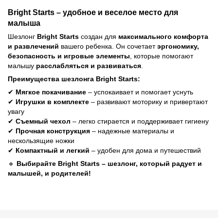
Bright Starts – удобное и веселое место для
малыша
Шезлонг
Bright Starts
создан для
максимального комфорта
и развлечений
вашего ребенка. Он сочетает
эргономику,
безопасность и игровые элементы
, которые помогают
малышу
расслабляться и развиваться
.
Преимущества шезлонга Bright Starts:
✔
Мягкое покачивание
– успокаивает и помогает уснуть
✔
Игрушки в комплекте
– развивают моторику и привертают
увагу
✔
Съемный чехол
– легко стирается и поддерживает гигиену
✔
Прочная конструкция
– надежные материалы и
нескользящие ножки
✔
Компактный и легкий
– удобен для дома и путешествий
🔹
Выбирайте Bright Starts – шезлонг, который радует и
малышей, и родителей!