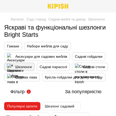
Каталог
Сад і город
Садові меблі та декор
Шезлонги
Яскраві та функціональні шезлонги
Bright Starts
Гамаки
Набори меблів для саду
Аксесуари для садових меблів
Садові гойдалки
Шезлонги
Садові парасолі
Садові столи
Садова лава
Крісла-гойдалки для дому та саду
Фільтр
За популярністю
1
Популярні запити
Шезлонг садовий