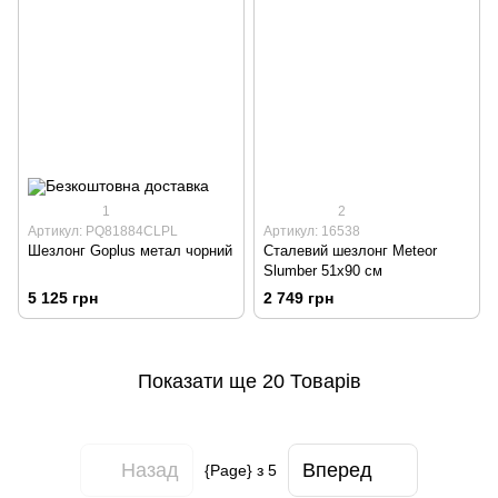
1
2
Артикул: PQ81884CLPL
Артикул: 16538
Шезлонг Goplus метал чорний
Сталевий шезлонг Meteor
Slumber 51x90 см
5 125 грн
2 749 грн
Показати ще 20 Товарів
Назад
Вперед
{Page} з 5