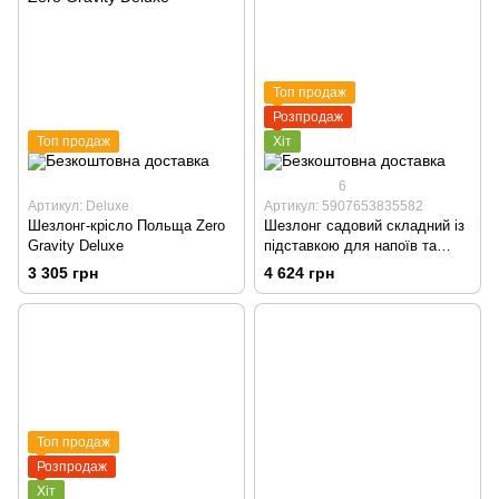
Топ продаж
Розпродаж
Топ продаж
Хіт
6
Артикул: Deluxe
Артикул: 5907653835582
Шезлонг-крісло Польща Zero
Шезлонг садовий складний із
Gravity Deluxe
підставкою для напоїв та
підголівником
3 305 грн
4 624 грн
Топ продаж
Розпродаж
Хіт