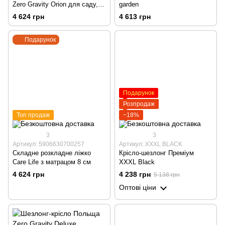
Zero Gravity Orion для саду,
garden
тераси та пляжу з підставкою
4 624 грн
4 613 грн
для напоїв, тримачем для
смартфона, чорний
Подарунок
Подарунок
Розпродаж
Топ продаж
−18%
3
3
Артикул: 5906630700257
Артикул: XXXL BLACK
Складне розкладне ліжко
Крісло-шезлонг Преміум
Care Life з матрацом 8 см
XXXL Black
4 624 грн
4 238 грн
5 138 грн
Оптові ціни