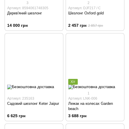
3
2
Артикул: 8594061748305
Артикул: DJF217 / С
Дерев'яний шезлонг
Шезлонг Oxford gold
14 000 грн
2 457 грн
2 857 грн
Хіт
1
Артикул: 235163
Артикул: LNK-006
Садовий шезлонг Keter Jaipur
Лежак на колесах Garden
beach
6 625 грн
3 688 грн