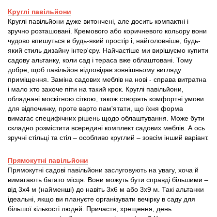
Круглі павільйони
Круглі павільйони дуже витончені, але досить компактні і
зручно розташовані. Кремового або коричневого кольору вони
чудово впишуться в будь-який простір і, найголовніше, будь-
який стиль дизайну інтер'єру. Найчастіше ми вирішуємо купити
садову альтанку, коли сад і тераса вже облаштовані. Тому
добре, щоб павільйон відповідав зовнішньому вигляду
приміщення. Заміна садових меблів на нові - справа витратна
і мало хто захоче піти на такий крок. Круглі павільйони,
обладнані москітною сіткою, також створять комфортні умови
для відпочинку, проте варто пам'ятати, що їхня форма
вимагає специфічних рішень щодо облаштування. Може бути
складно розмістити всередині комплект садових меблів. А ось
зручні стільці та стіл – особливо круглий – зовсім інший варіант.
Прямокутні павільйо
ни
Прямокутні садові павільйони заслуговують на увагу, хоча й
вимагають багато місця. Вони можуть бути справді більшими –
від 3х4 м (найменші) до навіть 3х6 м або 3х9 м. Такі альтанки
ідеальні, якщо ви плануєте організувати вечірку в саду для
більшої кількості людей. Причастя, хрещення, день