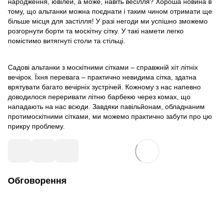
народження, ювілей, а може, навіть весілля? Хороша новина в
тому, що альтанки можна поєднати і таким чином отримати ще
більше місця для застілля! У разі негоди ми успішно зможемо
розгорнути борти та москітну сітку. У такі намети легко
помістимо витягнуті столи та стільці.
Садові альтанки з москітними сітками – справжній хіт літніх
вечірок. Їхня перевага – практично невидима сітка, здатна
врятувати багато вечірніх зустрічей. Кожному з нас напевно
доводилося переривати літню барбекю через комах, що
нападають на нас всюди. Завдяки павільйонам, обладнаним
протимоскітними сітками, ми можемо практично забути про цю
прикру проблему.
Обговорення