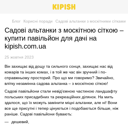
Блог
Корисні поради
Садові альтанки з москітними сітками
Садові альтанки з москітною сіткою –
купити павільйон для дачі на
kipish.com.ua
25 жовтня 2023
Він захищає від дощу та сильного сонця, захищає нас від
комарів та інших комах, і в той же час він зручний і по-
справжньому просторий. Про що ми говоримо? Звичайно,
влітку незамінна садова альтанка – з москітною сіткою!
Садові павільйони стали невід'ємною частиною ландшафту
польських присадибних та рекреаційних ділянок. На мить
здалося, що їх можуть замінити міцні альтанки, але ні! Вони
все ще присутні і тепер цінуються і подобаються більше, ніж
раніше. Садові павільйони бувають:
дешевий,