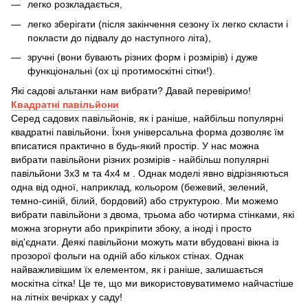
легко розкладається,
легко зберігати (після закінчення сезону їх легко скласти і
покласти до підвалу до наступного літа),
зручні (вони бувають різних форм і розмірів) і дуже
функціональні (ох ці протимоскітні сітки!).
Які садові альтанки нам вибрати? Давай перевіримо!
Квадратні павільйони
Серед садових павільйонів, як і раніше, найбільш популярні
квадратні павільйони. Їхня універсальна форма дозволяє їм
вписатися практично в будь-який простір. У нас можна
вибрати павільйони різних розмірів - найбільш популярні
павільйони 3х3 м та 4х4 м . Однак моделі явно відрізняються
одна від одної, наприклад, кольором (бежевий, зелений,
темно-синій, білий, бордовий) або структурою. Ми можемо
вибрати павільйони з двома, трьома або чотирма стінками, які
можна згорнути або прикріпити збоку, а іноді і просто
від'єднати. Деякі павільйони можуть мати вбудовані вікна із
прозорої фольги на одній або кількох стінах. Однак
найважливішим їх елементом, як і раніше, залишається
москітна сітка! Це те, що ми використовуватимемо найчастіше
на літніх вечірках у саду!