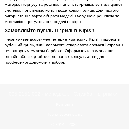
матеріал корпусу та решітки, наявність кришки, вентиляційної
системи, попільника, коліс і додаткових полиць. Для частого
використання варто обирати моделі з чавунною решіткою та
можливістю регулювання подачі повітря.
Замовляйте вугільні грилі в Kipish
Перегляньте асортимент інтернет-магазину Kipish і підберіть
вугільний гриль, який допоможе створювати ароматні страви з
неповторним смаком барбекю. Оформлюйте замовлення
онлайн або звертайтеся до наших консультантів для
професійної допомоги у виборі.
095 2151 002 - менеджер
Служба підтримки
Контакти
Повна версія сайту
© 2014—2026