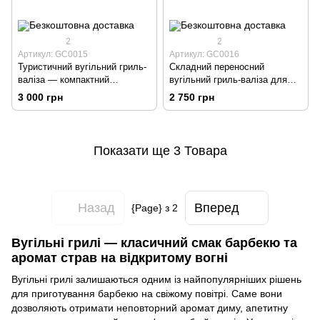
2
2
Артикул: GC0015
Артикул: GC0016
Туристичний вугільний гриль-
Складний переносний
валіза — компактний
вугільний гриль-валіза для
складаний гриль для пікніків
дачі, кемпінгу та відпочинку
3 000 грн
2 750 грн
та відпочинку
на природі
Показати ще 3 Товара
Назад
Вперед
{Page} з 2
Вугільні грилі — класичний смак барбекю та
аромат страв на відкритому вогні
Вугільні грилі залишаються одним із найпопулярніших рішень
для приготування барбекю на свіжому повітрі. Саме вони
дозволяють отримати неповторний аромат диму, апетитну