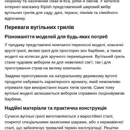
скоринку та насичений смак м'яса, риби й овочів. У каталозі
інтернет-магазину Kipish представлений широкий вибір
вугільних грилів для саду, дачі, тераси, пікніків та сімейного
відпочинку.
Переваги вугільних грилів
Різноманіття моделей для будь-яких потреб
У продажу представлені компактні переносні моделі, класичні
круглі грилі, великі грилі для просторих зон барбекю, а також
моделі на колесах для зручного переміщення. Вугільний гриль
стане чудовим вибором як для невеликої сім'ї, так і для
приготування страв на велику компанію.
Завдяки приготуванню на натуральному деревному вугіллі
продукти набувають характерного аромату, який неможливо
отримати при використанні інших типів грилів. Саме тому
вугільні моделі залишаються вибором справжніх поціновувачів
барбекю.
Надійні матеріали та практична конструкція
Сучасні вугільні грилі виготовляються з жаростійкої сталі,
покритої спеціальними захисними шарами, або з нержавіючої
сталі, що забезпечує тривалий термін експлуатації. Решітки