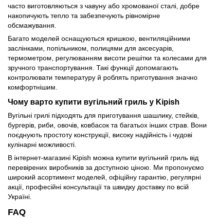
часто виготовляються з чавуну або хромованої сталі, добре
накопичують тепло та забезпечують рівномірне
обсмажування.
Багато моделей оснащуються кришкою, вентиляційними
заслінками, попільником, полицями для аксесуарів,
термометром, регулюванням висоти решітки та колесами для
зручного транспортування. Такі функції допомагають
контролювати температуру й роблять приготування значно
комфортнішим.
Чому варто купити вугільний гриль у Kipish
Вугільні грилі підходять для приготування шашлику, стейків,
бургерів, риби, овочів, ковбасок та багатьох інших страв. Вони
поєднують простоту конструкції, високу надійність і чудові
кулінарні можливості.
В інтернет-магазині Kipish можна купити вугільний гриль від
перевірених виробників за доступною ціною. Ми пропонуємо
широкий асортимент моделей, офіційну гарантію, регулярні
акції, професійні консультації та швидку доставку по всій
Україні.
FAQ