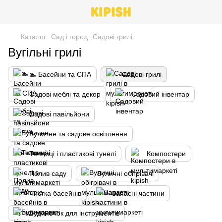
Каталог
Сад і город
Садові грилі
Вугільні грилі
🏊 Басейни та СПА
Садові грилі
Садові меблі та декор
Садовий інвентар
Садові павільйони
Вуличне та садове освітлення
Теплиці і пластикові тунелі
Компостери
Полив саду
Вуличні обігрівачі
Чистка басейнів
Запасні частини
Будиночок для інструментів