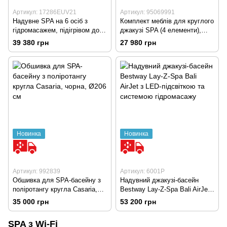
Артикул: 17286EUV21
Артикул: 95069991
Надувне SPA на 6 осіб з
Комплект меблів для круглого
гідромасажем, підігрівом до
джакузі SPA (4 елементи),
42°C, LED-підсвіткою та
сірий
39 380 грн
27 980 грн
термокришкою
Новинка
Новинка
Артикул: 992839
Артикул: 6001P
Обшивка для SPA-басейну з
Надувний джакузі-басейн
поліротангу кругла Casaria,
Bestway Lay-Z-Spa Bali AirJet
чорна, Ø206 см
з LED-підсвіткою та системою
35 000 грн
53 200 грн
гідромасажу
SPA з Wi-Fi