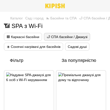
Каталог
Сад і город
🏊 Басейни та СПА
🛁 СПА басейни / Д
📶 SPA з Wi-Fi
🟦 Каркасні басейни
🛁 СПА басейни / Джакузі
☀️ Сонячні нагрівачі для басейнів
Садові душі
Фільтр
За популярністю