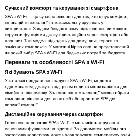
Сучасний комфорт та керування зі смартфона
SPA з Wi-Fi — це сучасне рішення для тих, хто цінує комфорт,
інноваційні технології та максимальну зручність у
використанні. Завдяки бездротовому підключенню ви можете
керувати функціями джакузі дистанційно через смартфон або
планшет. Такі моделі підходять для дому, дачі, тераси та
заміських комплексів. У магазині kipish.com.ua представлений
широкий вибір SPA з Wi-Fi для будь-яких потреб та бюджету.
Переваги та особливості SPA з Wi-Fi
Які бувають SPA з Wi-Fi
У каталозі представлені надувні SPA з Wi-Fi, моделі з
гідромасажем, джакузі з підігрівом води та місткі варіанти для
сімейного відпочинку. Залежно від комплектації можна обрати
компактне рішення для двох осіб або просторе SPA для
великої компанії.
Дистанційне керування через смартфон
Головною перевагою SPA з Wi-Fi є можливість керування
основними функціями на відстані. За допомогою мобільного
застосунку користувач може налаштовувати температуру води,