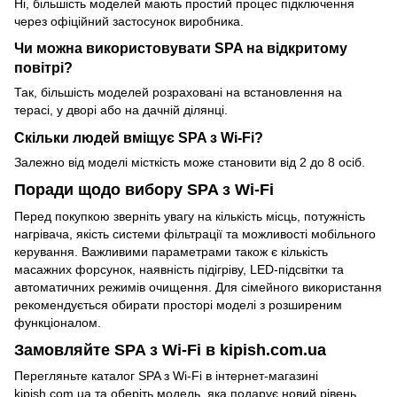
Ні, більшість моделей мають простий процес підключення
через офіційний застосунок виробника.
Чи можна використовувати SPA на відкритому
повітрі?
Так, більшість моделей розраховані на встановлення на
терасі, у дворі або на дачній ділянці.
Скільки людей вміщує SPA з Wi-Fi?
Залежно від моделі місткість може становити від 2 до 8 осіб.
Поради щодо вибору SPA з Wi-Fi
Перед покупкою зверніть увагу на кількість місць, потужність
нагрівача, якість системи фільтрації та можливості мобільного
керування. Важливими параметрами також є кількість
масажних форсунок, наявність підігріву, LED-підсвітки та
автоматичних режимів очищення. Для сімейного використання
рекомендується обирати просторі моделі з розширеним
функціоналом.
Замовляйте SPA з Wi-Fi в kipish.com.ua
Перегляньте каталог SPA з Wi-Fi в інтернет-магазині
kipish.com.ua та оберіть модель, яка подарує новий рівень