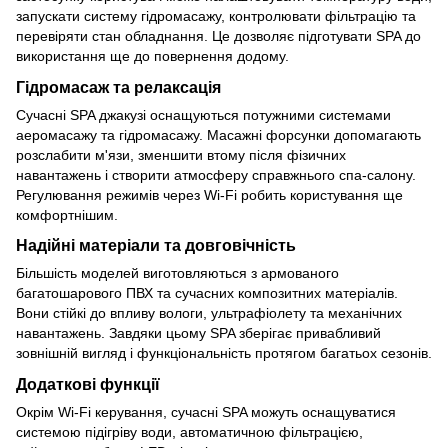
запускати систему гідромасажу, контролювати фільтрацію та
перевіряти стан обладнання. Це дозволяє підготувати SPA до
використання ще до повернення додому.
Гідромасаж та релаксація
Сучасні SPA джакузі оснащуються потужними системами
аеромасажу та гідромасажу. Масажні форсунки допомагають
розслабити м'язи, зменшити втому після фізичних
навантажень і створити атмосферу справжнього спа-салону.
Регулювання режимів через Wi-Fi робить користування ще
комфортнішим.
Надійні матеріали та довговічність
Більшість моделей виготовляються з армованого
багатошарового ПВХ та сучасних композитних матеріалів.
Вони стійкі до впливу вологи, ультрафіолету та механічних
навантажень. Завдяки цьому SPA зберігає привабливий
зовнішній вигляд і функціональність протягом багатьох сезонів.
Додаткові функції
Окрім Wi-Fi керування, сучасні SPA можуть оснащуватися
системою підігріву води, автоматичною фільтрацією,