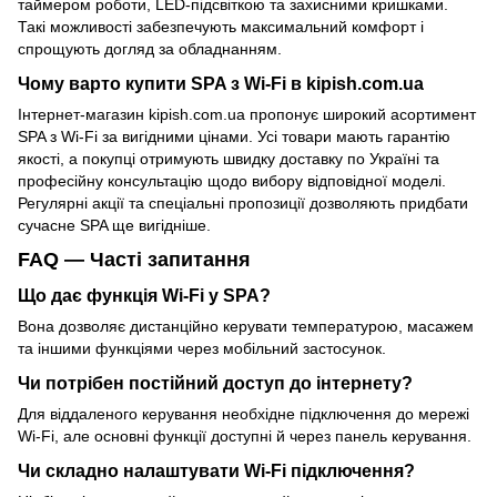
таймером роботи, LED-підсвіткою та захисними кришками.
Такі можливості забезпечують максимальний комфорт і
спрощують догляд за обладнанням.
Чому варто купити SPA з Wi-Fi в kipish.com.ua
Інтернет-магазин kipish.com.ua пропонує широкий асортимент
SPA з Wi-Fi за вигідними цінами. Усі товари мають гарантію
якості, а покупці отримують швидку доставку по Україні та
професійну консультацію щодо вибору відповідної моделі.
Регулярні акції та спеціальні пропозиції дозволяють придбати
сучасне SPA ще вигідніше.
FAQ — Часті запитання
Що дає функція Wi-Fi у SPA?
Вона дозволяє дистанційно керувати температурою, масажем
та іншими функціями через мобільний застосунок.
Чи потрібен постійний доступ до інтернету?
Для віддаленого керування необхідне підключення до мережі
Wi-Fi, але основні функції доступні й через панель керування.
Чи складно налаштувати Wi-Fi підключення?