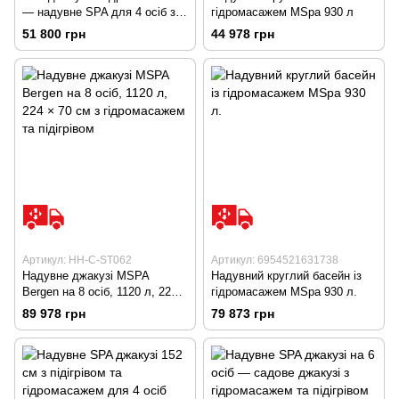
— надувне SPA для 4 осіб з
гідромасажем MSpa 930 л
озонатором та підігрівом
51 800 грн
44 978 грн
Артикул: HH-C-ST062
Артикул: 6954521631738
Надувне джакузі MSPA
Надувний круглий басейн із
Bergen на 8 осіб, 1120 л, 224
гідромасажем MSpa 930 л.
× 70 см з гідромасажем та
89 978 грн
79 873 грн
підігрівом