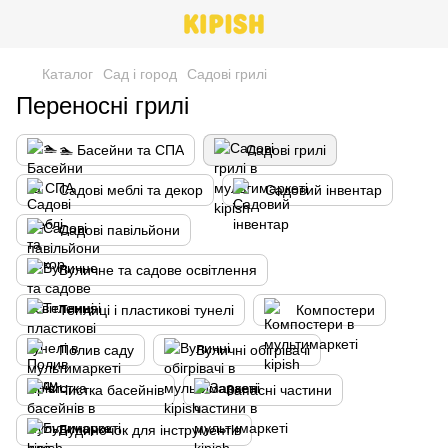
Каталог
Сад і город
Садові грилі
Переносні грилі
🏊 Басейни та СПА
Садові грилі
Садові меблі та декор
Садовий інвентар
Садові павільйони
Вуличне та садове освітлення
Теплиці і пластикові тунелі
Компостери
Полив саду
Вуличні обігрівачі
Чистка басейнів
Запасні частини
Будиночок для інструментів