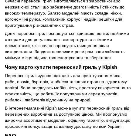
Сучасні переносні грилі виготовляються з жаростійкої або
нержавіючої сталі, що забезпечує довговічність і стійкість до
високих температур. Багато моделей мають складні ніжки,
ергономічні ручки, компактний корпус і надійні решітки для
приготування різноманітних страв.
Деякі переносні грилі оснащуються кришкою, вентиляційними
отворами для регулювання температури та знімними
елементами, які значно спрощують очищення після
використання. Завдяки невеликим розмірам вони займають
мінімум місця під час транспортування та зберігання.
Чому варто купити переносний гриль у Kipish
Переносні грилі чудово підходять для приготування м'яса,
риби, овочів, бургерів, ковбасок та інших страв на відкритому
повітрі. Вони поєднують мобільність, простоту використання та
ефективність, що робить їх популярними серед туристів,
рибалок і любителів відпочинку на природі.
В інтернет-магазині Kipish можна купити переносний гриль від
перевірених виробників за доступною ціною. Ми пропонуємо
широкий асортимент моделей, офіційну гарантію, вигідні акції,
професійні консультації та швидку доставку по всій Україні.
FAQ