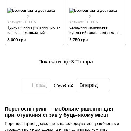
2
2
Артикул: GC0015
Артикул: GC0016
Туристичний вугільний гриль-
Складний переносний
валіза — компактний
вугільний гриль-валіза для
складаний гриль для пікніків
дачі, кемпінгу та відпочинку
3 000 грн
2 750 грн
та відпочинку
на природі
Показати ще 3 Товара
Назад
Вперед
{Page} з 2
Переносні грилі — мобільне рішення для
приготування страв у будь-якому місці
Переносні грилі дозволяють насолоджуватися улюбленими
стравами не лише вдома, а й під час пікніка, кемпінгу,