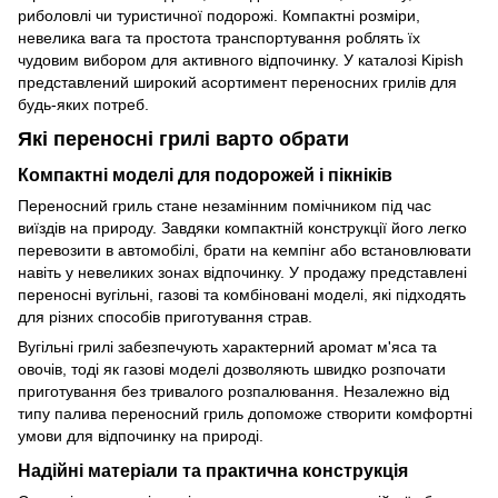
риболовлі чи туристичної подорожі. Компактні розміри,
невелика вага та простота транспортування роблять їх
чудовим вибором для активного відпочинку. У каталозі Kipish
представлений широкий асортимент переносних грилів для
будь-яких потреб.
Які переносні грилі варто обрати
Компактні моделі для подорожей і пікніків
Переносний гриль стане незамінним помічником під час
виїздів на природу. Завдяки компактній конструкції його легко
перевозити в автомобілі, брати на кемпінг або встановлювати
навіть у невеликих зонах відпочинку. У продажу представлені
переносні вугільні, газові та комбіновані моделі, які підходять
для різних способів приготування страв.
Вугільні грилі забезпечують характерний аромат м'яса та
овочів, тоді як газові моделі дозволяють швидко розпочати
приготування без тривалого розпалювання. Незалежно від
типу палива переносний гриль допоможе створити комфортні
умови для відпочинку на природі.
Надійні матеріали та практична конструкція