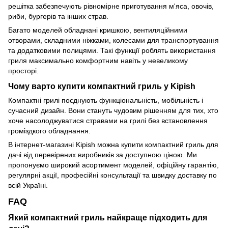
решітка забезпечують рівномірне приготування м'яса, овочів,
риби, бургерів та інших страв.
Багато моделей обладнані кришкою, вентиляційними
отворами, складними ніжками, колесами для транспортування
та додатковими полицями. Такі функції роблять використання
гриля максимально комфортним навіть у невеликому
просторі.
Чому варто купити компактний гриль у Kipish
Компактні грилі поєднують функціональність, мобільність і
сучасний дизайн. Вони стануть чудовим рішенням для тих, хто
хоче насолоджуватися стравами на грилі без встановлення
громіздкого обладнання.
В інтернет-магазині Kipish можна купити компактний гриль для
дачі від перевірених виробників за доступною ціною. Ми
пропонуємо широкий асортимент моделей, офіційну гарантію,
регулярні акції, професійні консультації та швидку доставку по
всій Україні.
FAQ
Який компактний гриль найкраще підходить для