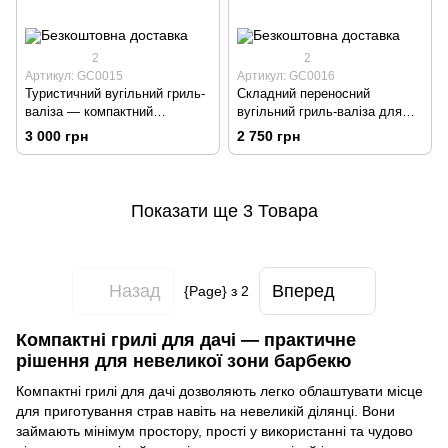
2
2
Артикул: GC0015
Артикул: GC0016
Туристичний вугільний гриль-
Складний переносний
валіза — компактний
вугільний гриль-валіза для
складаний гриль для пікніків
дачі, кемпінгу та відпочинку
3 000 грн
2 750 грн
та відпочинку
на природі
Показати ще 3 Товара
Назад
Вперед
{Page} з 2
Компактні грилі для дачі — практичне
рішення для невеликої зони барбекю
Компактні грилі для дачі дозволяють легко облаштувати місце
для приготування страв навіть на невеликій ділянці. Вони
займають мінімум простору, прості у використанні та чудово