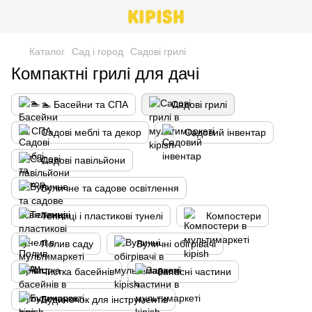
Каталог
Сад і город
Садові грилі
Компактні грилі для дачі
🏊 Басейни та СПА
Садові грилі
Садові меблі та декор
Садовий інвентар
Садові павільйони
Вуличне та садове освітлення
Теплиці і пластикові тунелі
Компостери
Полив саду
Вуличні обігрівачі
Чистка басейнів
Запасні частини
Будиночок для інструментів