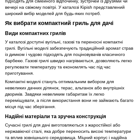
підходять для сімейного відпочинку, зустрічей із друзями чи
вечері на свіжому повітрі. У каталозі Kipish представлений
широкий вибір моделей для будь-яких потреб.
Як вибрати компактний гриль для дачі
Види компактних грилів
У каталозі доступні вугільні, газові та переносні компактні
грилі. Вугільні моделі забезпечують традиційний аромат страв
із димком і чудово підходять для поціновувачів класичного
барбекю. Газові грилі швидко нагріваються, дозволяють легко
регулювати температуру та економлять час під час
приготування.
Компактні моделі стануть оптимальним вибором для
невеликих дачних ділянок, терас, альтанок або внутрішніх
двориків. Завдяки невеликим габаритам їх легко
переміщувати, а після використання вони не займають багато
місця під час зберігання.
Надійні матеріали та зручна конструкція
Сучасні грилі для дачі виготовляються з жаростійкої або
нержавіючої сталі, яка добре переносить високі температури
та вплив зовнішнього середовища. Міцний корпус і надійна