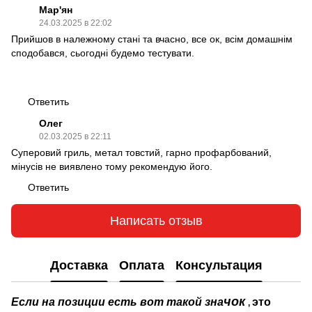
Мар'ян
24.03.2025 в 22:02
Прийшов в належному стані та вчасно, все ок, всім домашнім
сподобався, сьогодні будемо тестувати.
Ответить
Олег
02.03.2025 в 22:11
Суперовий гриль, метал товстий, гарно профарбований,
мінусів не виявлено тому рекомендую його.
Ответить
Написать отзыв
Доставка
Оплата
Консультация
чок
Если на позиции есть вот такой зна
это
,