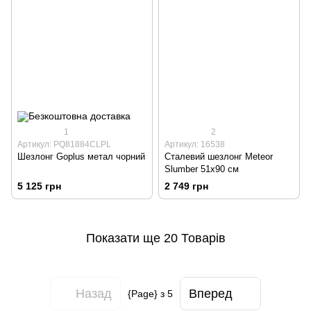
1
2
Артикул: PQ81884CLPL
Артикул: 16538
Шезлонг Goplus метал чорний
Сталевий шезлонг Meteor
Slumber 51x90 см
5 125 грн
2 749 грн
Показати ще 20 Товарів
Назад
Вперед
{Page} з 5