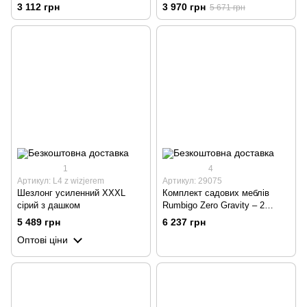
регульованою спинкою,
3 112 грн
3 970 грн
5 671 грн
темно-синій
1
4
Артикул: L4 z wizjerem
Артикул: 29075
Шезлонг усиленний XXXL
Комплект садових меблів
сірий з дашком
Rumbigo Zero Gravity – 2
шезлонги та столик для
5 489 грн
6 237 грн
відпочинку, навантаження до
Оптові ціни
120 кг