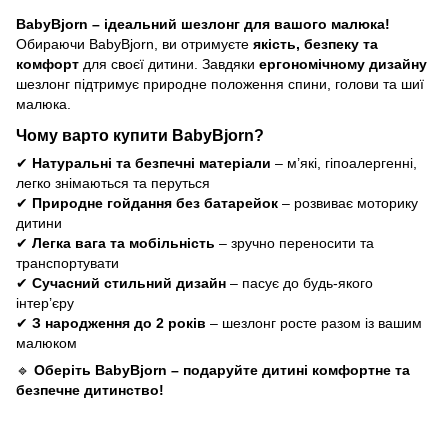
BabyBjorn – ідеальний шезлонг для вашого малюка!
Обираючи BabyBjorn, ви отримуєте
якість, безпеку та
комфорт
для своєї дитини. Завдяки
ергономічному дизайну
шезлонг підтримує природне положення спини, голови та шиї
малюка.
Чому варто купити BabyBjorn?
✔
Натуральні та безпечні матеріали
– м’які, гіпоалергенні,
легко знімаються та перуться
✔
Природне гойдання без батарейок
– розвиває моторику
дитини
✔
Легка вага та мобільність
– зручно переносити та
транспортувати
✔
Сучасний стильний дизайн
– пасує до будь-якого
інтер’єру
✔
З народження до 2 років
– шезлонг росте разом із вашим
малюком
🔹
Оберіть BabyBjorn – подаруйте дитині комфортне та
безпечне дитинство!