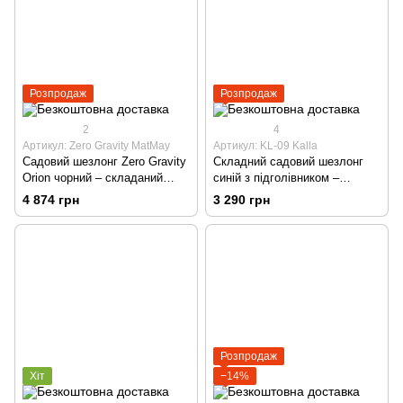
Розпродаж
Розпродаж
2
4
Артикул: Zero Gravity MatMay
Артикул: KL-09 Kalla
Садовий шезлонг Zero Gravity
Складний садовий шезлонг
Orion чорний – складаний
синій з підголівником –
лежак для саду, тераси,
багатопозиційний для саду,
4 874 грн
3 290 грн
пляжу та кемпінгу
тераси та пляжу
Розпродаж
Хіт
−14%