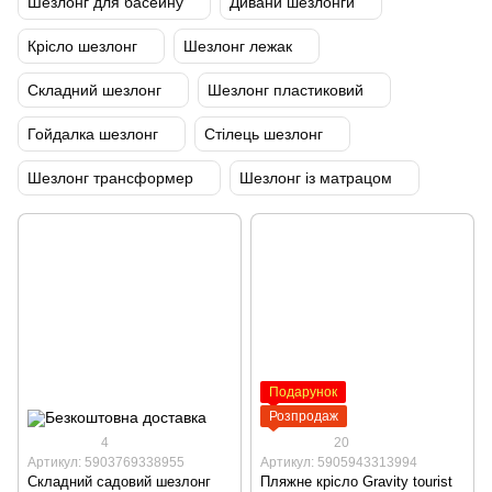
Шезлонг для басейну
Дивани шезлонги
Крісло шезлонг
Шезлонг лежак
Складний шезлонг
Шезлонг пластиковий
Гойдалка шезлонг
Стілець шезлонг
Шезлонг трансформер
Шезлонг із матрацом
Подарунок
Розпродаж
4
20
Артикул: 5903769338955
Артикул: 5905943313994
Складний садовий шезлонг
Пляжне крісло Gravity tourist