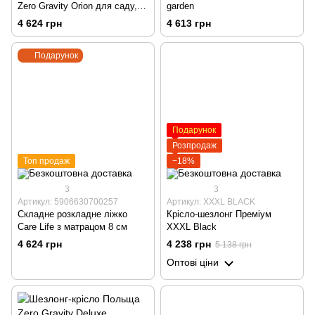
Zero Gravity Orion для саду,
garden
тераси та пляжу з підставкою
4 624 грн
4 613 грн
для напоїв, тримачем для
смартфона, чорний
Подарунок
Подарунок
Розпродаж
Топ продаж
−18%
3
3
Артикул: 5906630700257
Артикул: XXXL BLACK
Складне розкладне ліжко
Крісло-шезлонг Преміум
Care Life з матрацом 8 см
XXXL Black
4 624 грн
4 238 грн
5 138 грн
Оптові ціни