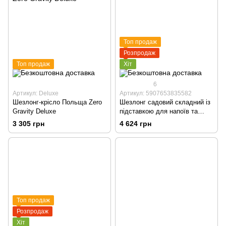
Топ продаж
Розпродаж
Топ продаж
Хіт
6
Артикул: Deluxe
Артикул: 5907653835582
Шезлонг-крісло Польща Zero
Шезлонг садовий складний із
Gravity Deluxe
підставкою для напоїв та
підголівником
3 305 грн
4 624 грн
Топ продаж
Розпродаж
Хіт