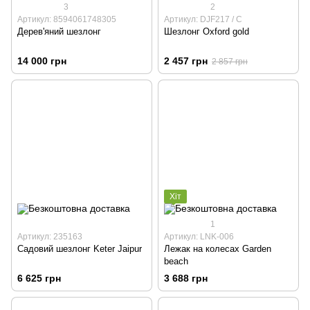
3
2
Артикул: 8594061748305
Артикул: DJF217 / С
Дерев'яний шезлонг
Шезлонг Oxford gold
14 000 грн
2 457 грн
2 857 грн
Хіт
1
Артикул: 235163
Артикул: LNK-006
Садовий шезлонг Keter Jaipur
Лежак на колесах Garden
beach
6 625 грн
3 688 грн