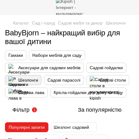
Каталог
Сад і город
Садові меблі та декор
Шезлонги
BabyBjorn – найкращий вибір для
вашої дитини
Гамаки
Набори меблів для саду
Аксесуари для садових меблів
Садові гойдалки
Шезлонги
Садові парасолі
Садові столи
Садова лава
Крісла-гойдалки для дому та саду
Фільтр
За популярністю
1
Популярні запити
Шезлонг садовий