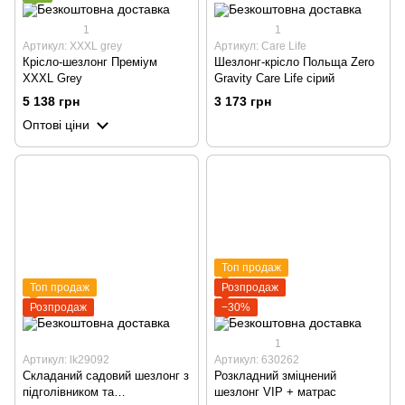
1
1
Артикул: XXXL grey
Артикул: Care Life
Крісло-шезлонг Преміум
Шезлонг-крісло Польща Zero
XXXL Grey
Gravity Care Life сірий
5 138 грн
3 173 грн
Оптові ціни
Топ продаж
Топ продаж
Розпродаж
Розпродаж
−30%
1
Артикул: lk29092
Артикул: 630262
Складаний садовий шезлонг з
Розкладний зміцнений
підголівником та
шезлонг VIP + матрас