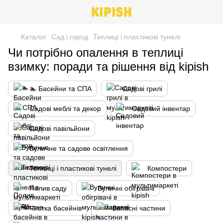
Каталог
Сад і город
Теплиці і пластикові тунелі
Чи потрібно опалення в теплиці
взимку: поради та рішення від kipish
🏊 Басейни та СПА
Садові грилі
Садові меблі та декор
Садовий інвентар
Садові павільйони
Вуличне та садове освітлення
Теплиці і пластикові тунелі
Компостери
Полив саду
Вуличні обігрівачі
Чистка басейнів
Запасні частини