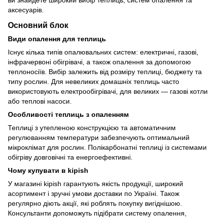
ви знайдете широкий вибір теплиць, систем опалення та
аксесуарів.
Основний блок
Види опалення для теплиць
Існує кілька типів опалювальних систем: електричні, газові,
інфрачервоні обігрівачі, а також опалення за допомогою
теплоносіїв. Вибір залежить від розміру теплиці, бюджету та
типу рослин. Для невеликих домашніх теплиць часто
використовують електрообігрівачі, для великих — газові котли
або теплові насоси.
Особливості теплиць з опаленням
Теплиці з утепленою конструкцією та автоматичним
регулюванням температури забезпечують оптимальний
мікроклімат для рослин. Полікарбонатні теплиці із системами
обігріву довговічні та енергоефективні.
Чому купувати в kipish
У магазині kipish гарантують якість продукції, широкий
асортимент і зручні умови доставки по Україні. Також
регулярно діють акції, які роблять покупку вигіднішою.
Консультанти допоможуть підібрати систему опалення,