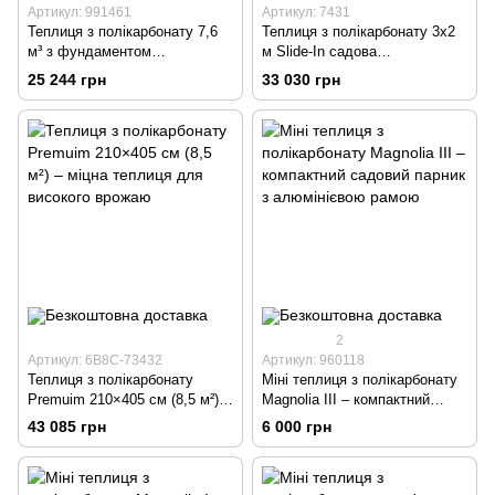
Артикул: 991461
Артикул: 7431
Теплиця з полікарбонату 7,6
Теплиця з полікарбонату 3x2
м³ з фундаментом
м Slide-In садова
(250×190×195 см) – садова
303×183×205 см срібна
25 244 грн
33 030 грн
теплиця 4,75 м²
2
Артикул: 6B8C-73432
Артикул: 960118
Теплиця з полікарбонату
Міні теплиця з полікарбонату
Premuim 210×405 см (8,5 м²) –
Magnolia III – компактний
міцна теплиця для високого
садовий парник з
43 085 грн
6 000 грн
врожаю
алюмінієвою рамою