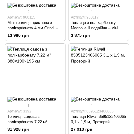
2
1
Артикул: 960115
Артикул: 960117
Міні теплиця пристінна з
Теплиця з полікарбонату
полікарбонату 4 мм Grindi –
Magnolia II подвійна – міні
парник для розсади, овочів,
теплиця для саду та городу
13 980 грн
3 875 грн
балкона та саду
1
1
Артикул: 3392
Артикул: 8595123406065
Теплиця садова з
Теплиця RIwall 8595123406065
полікарбонату 7,22 м²
3,1 x 1,9 м, Прозорий
380×190×195 см
31 928 грн
27 913 грн