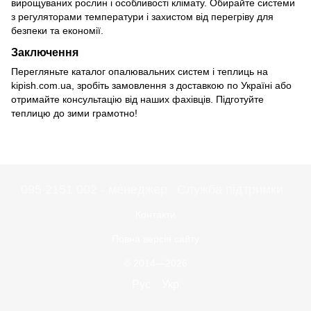
вирощуваних рослин і особливості клімату. Обирайте системи
з регуляторами температури і захистом від перегріву для
безпеки та економії.
Заключення
Перегляньте каталог опалювальних систем і теплиць на
kipish.com.ua, зробіть замовлення з доставкою по Україні або
отримайте консультацію від наших фахівців. Підготуйте
теплицю до зими грамотно!
095 2151 002 - менеджер
Служба підтримки
Контакти
Повна версія сайту
© 2014—2026
Рус
Укр