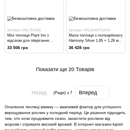
Артикул: PAL701808
Артикул: PAL6x4#701634
Міні теплиця Plant Inn з
Мала теплиця з полікарбонату
відсіком для зберігання
Harmony Silver 1,85 × 1,26 м
1,18×1,18 м Palram – Canopia
Palram – Canopia
33 506 грн
36 428 грн
Показати ще 20 Товарів
Назад
Вперед
{Page} з 7
Опалення теплиці взимку — важливий фактор для успішного
вирощування рослин у холодний період. Це рішення підходить
тим, хто хоче продовжити сезон, захистити рослини від
морозів і отримати високий врожай. В інтернет-магазині kipish