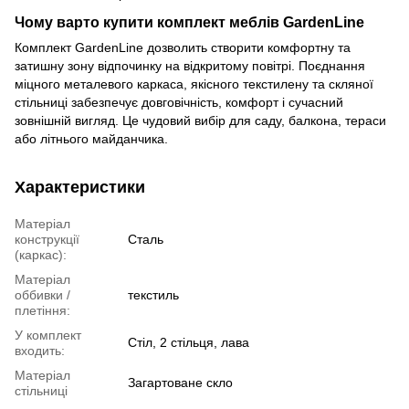
Чому варто купити комплект меблів GardenLine
Комплект GardenLine дозволить створити комфортну та
затишну зону відпочинку на відкритому повітрі. Поєднання
міцного металевого каркаса, якісного текстилену та скляної
стільниці забезпечує довговічність, комфорт і сучасний
зовнішній вигляд. Це чудовий вибір для саду, балкона, тераси
або літнього майданчика.
Характеристики
Матеріал
конструкції
Сталь
(каркас):
Матеріал
оббивки /
текстиль
плетіння:
У комплект
Стіл, 2 стільця, лава
входить:
Матеріал
Загартоване скло
стільниці