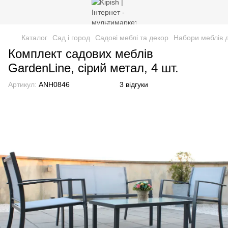
Каталог
Сад і город
Садові меблі та декор
Набори меблів 
Комплект садових меблів
GardenLine, сірий метал, 4 шт.
Артикул:
ANH0846
3 відгуки