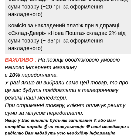
суми товару (+20 грн за оформлення
накладеного)
Комісія за накладений платіж при відправці
«Склад-Двері» «Нова Пошта» складає 2% від
суми товару (+ 35грн за оформлення
накладеного)
ВАЖЛИВО
:
На позиції обов'язковою умовою
нашого інтернет-магазину
є
10%
передоплата.
У разі якщо ви вибрали саме цей товар, то про
це вас будуть повідомляти в телефонному
режимі наші менеджери.
При отриманні товару, клієнт оплачує решту
суми за мінусом передоплати.
Якщо у Вас виникли будь-які запитання ❔, або Вам
потрібна порада ☝️ чи консультація 💬 наші менеджери з
радістю Вам нададуть усю необхідну інформацію