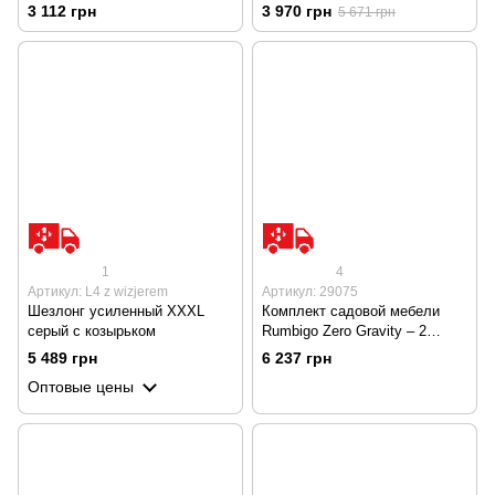
регулируемой спинкой, темно-
3 112 грн
3 970 грн
5 671 грн
синий
1
4
Артикул: L4 z wizjerem
Артикул: 29075
Шезлонг усиленный XXXL
Комплект садовой мебели
серый с козырьком
Rumbigo Zero Gravity – 2
шезлонга и столик для
5 489 грн
6 237 грн
отдыха, нагрузка до 120 кг
Оптовые цены