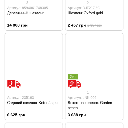
3
2
Артикул: 8594061748305
Артикул: DJF217 / С
Деревянный шезлонг
Шезлонг Oxford gold
14 000 грн
2 457 грн
2 857 грн
Хит
1
Артикул: 235163
Артикул: LNK-006
Садовий шезлонг Keter Jaipur
Лежак на колесах Garden
beach
6 625 грн
3 688 грн