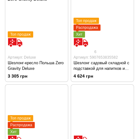
Топ продаж
Распродажа
Топ продаж
Хит
6
Артикул: Deluxe
Артикул: 5907653835582
Шезлонг-кресло Польша Zero
Шезлонг садовый складной с
Gravity Deluxe
подставкой для напитков и
подголовником
3 305 грн
4 624 грн
Топ продаж
Распродажа
Хит