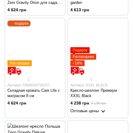
Zero Gravity Orion для сада,
garden
террасы и пляжа с
4 624 грн
4 613 грн
подставкой для напитков,
держателем для смартфона,
подарок
черный
Подарок
Распродажа
Топ продаж
−18%
3
3
Артикул: 5906630700257
Артикул: XXXL BLACK
Складная кровать Care Life с
Кресло-шезлонг Премиум
матрасом 8 см
XXXL Black
4 624 грн
4 238 грн
5 138 грн
Оптовые цены