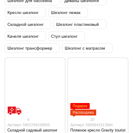
Шезлонг для бассейна
Диваны шезлонги
Кресло шезлонг
Шезлонг лежак
Складной шезлонг
Шезлонг пластиковый
Качеля шезлонг
Стул шезлонг
Шезлонг трансформер
Шезлонг с матрасом
Подарок
Распродажа
4
20
Артикул: 5903769338955
Артикул: 5905943313994
Складной садовый шезлонг
Пляжное кресло Gravity tourist