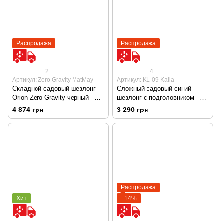
Распродажа
Распродажа
2
4
Артикул: Zero Gravity MatMay
Артикул: KL-09 Kalla
Складной садовый шезлонг
Сложный садовый синий
Orion Zero Gravity черный –
шезлонг с подголовником –
кресло для сада, террасы,
многопозиционный для сада,
4 874 грн
3 290 грн
пляжа и кемпинга
террасы и пляжа.
Распродажа
Хит
−14%