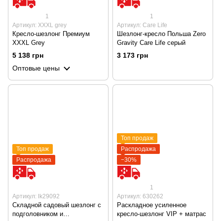
1
1
Артикул: XXXL grey
Артикул: Care Life
Кресло-шезлонг Премиум
Шезлонг-кресло Польша Zero
XXXL Grey
Gravity Care Life серый
5 138 грн
3 173 грн
Оптовые цены
Топ продаж
Топ продаж
Распродажа
Распродажа
−30%
1
Артикул: lk29092
Артикул: 630262
Складной садовый шезлонг с
Раскладное усиленное
подголовником и
кресло-шезлонг VIP + матрас