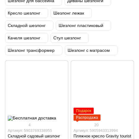
Шезлонг для бассейна
Диваны шезлонги
Кресло шезлонг
Шезлонг лежак
Складной шезлонг
Шезлонг пластиковый
Качеля шезлонг
Стул шезлонг
Шезлонг трансформер
Шезлонг с матрасом
Подарок
Распродажа
4
20
Артикул: 5903769338955
Артикул: 5905943313994
Складной садовый шезлонг
Пляжное кресло Gravity tourist