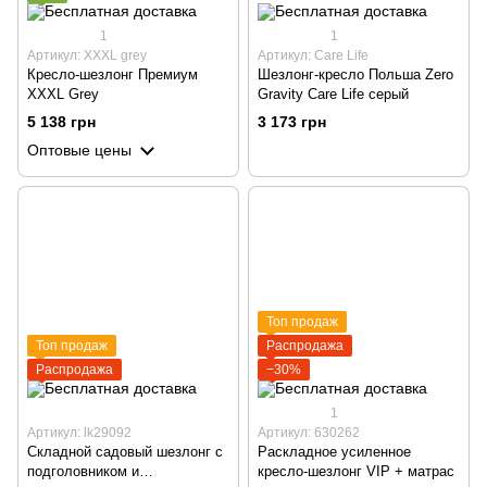
1
1
Артикул: XXXL grey
Артикул: Care Life
Кресло-шезлонг Премиум
Шезлонг-кресло Польша Zero
XXXL Grey
Gravity Care Life серый
5 138 грн
3 173 грн
Оптовые цены
Топ продаж
Топ продаж
Распродажа
Распродажа
−30%
1
Артикул: lk29092
Артикул: 630262
Складной садовый шезлонг с
Раскладное усиленное
подголовником и
кресло-шезлонг VIP + матрас