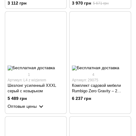
регулируемой спинкой, темно-
3 112 грн
3 970 грн
5 671 грн
синий
1
4
Артикул: L4 z wizjerem
Артикул: 29075
Шезлонг усиленный XXXL
Комплект садовой мебели
серый с козырьком
Rumbigo Zero Gravity – 2
шезлонга и столик для
5 489 грн
6 237 грн
отдыха, нагрузка до 120 кг
Оптовые цены