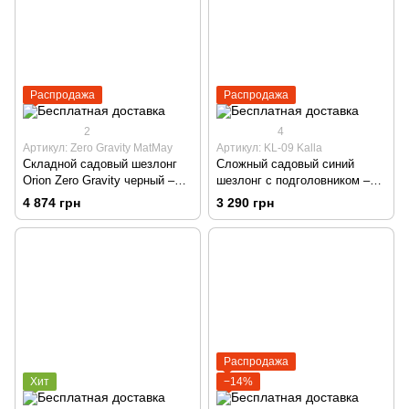
Распродажа
Распродажа
2
4
Артикул: Zero Gravity MatMay
Артикул: KL-09 Kalla
Складной садовый шезлонг
Сложный садовый синий
Orion Zero Gravity черный –
шезлонг с подголовником –
кресло для сада, террасы,
многопозиционный для сада,
4 874 грн
3 290 грн
пляжа и кемпинга
террасы и пляжа.
Распродажа
Хит
−14%