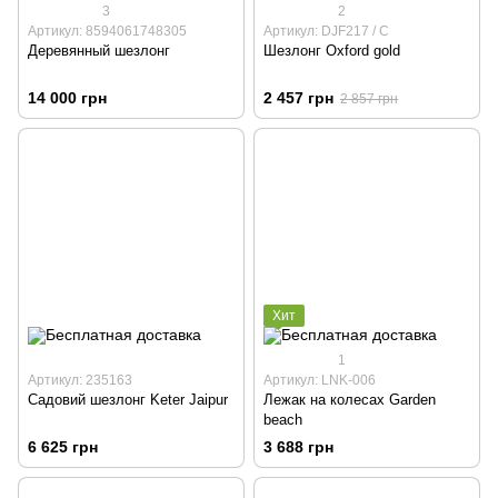
3
2
Артикул: 8594061748305
Артикул: DJF217 / С
Деревянный шезлонг
Шезлонг Oxford gold
14 000 грн
2 457 грн
2 857 грн
Хит
1
Артикул: 235163
Артикул: LNK-006
Садовий шезлонг Keter Jaipur
Лежак на колесах Garden
beach
6 625 грн
3 688 грн