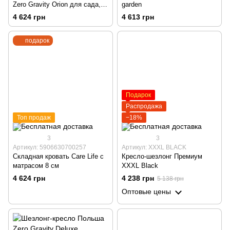
Zero Gravity Orion для сада,
garden
террасы и пляжа с
4 624 грн
4 613 грн
подставкой для напитков,
держателем для смартфона,
подарок
черный
Подарок
Распродажа
Топ продаж
−18%
3
3
Артикул: 5906630700257
Артикул: XXXL BLACK
Складная кровать Care Life с
Кресло-шезлонг Премиум
матрасом 8 см
XXXL Black
4 624 грн
4 238 грн
5 138 грн
Оптовые цены