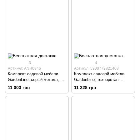
3
4
Артикул: ANH0846
Артикул: 5900779821408
Комплект садовой мебели
Комплект садовой мебели
GardenLine, серый металл, 4
GardenLine, техноротанг,
шт.
коричневый, 4 шт
11 003 грн
11 228 грн