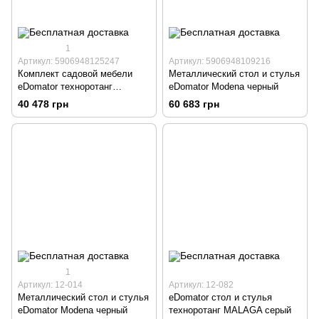
1
Артикул: 5906948125247
Артикул: 5906948109216
Комплект садовой мебели
Металлический стол и стулья
eDomator техноротанг
eDomator Modena черный
PORTO, серый, 7 предметов
40 478 грн
60 683 грн
1
Артикул: 12-014
Артикул: 12-082
Металлический стол и стулья
eDomator стол и стулья
eDomator Modena черный
техноротанг MALAGA серый