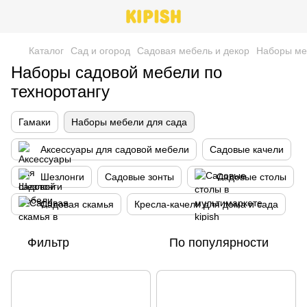
Каталог
Сад и огород
Cадовая мебель и декор
Наборы ме
Наборы садовой мебели по
техноротангу
Гамаки
Наборы мебели для сада
Аксессуары для садовой мебели
Садовые качели
Шезлонги
Садовые зонты
Садовые столы
Садовая скамья
Кресла-качели для дома и сада
Фильтр
По популярности