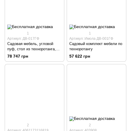
1
1
Артикул: ДВ-017ГФ
Артикул: Имола ДВ-001ГФ
Садовая мебель, угловой
Садовый комплект мебели по
пуф, стол из техноротанга,
техноротангу
подушки, набор di volio
78 747 грн
57 622 грн
2
2
Артикул: 4061173116819
Артикул: 403908