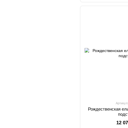
Артикул
Рождественская ель
подс
12 0