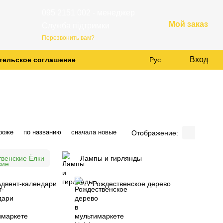
095 2151 002 - менеджер
Мой заказ
Служба підтримки
Перезвонить вам?
Вход
тельское соглашение
Рус
роже
по названию
сначала новые
Отображение:
венские Ёлки
Лампы и гирлянды
Адвент-календари
Рождественское дерево