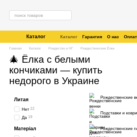
Перейти к основному контенту
Каталог
Каталог
Гарантия
О нас
Оплат
Отзывы о магазине
Отследить 
Главная
Каталог
Рождество и НГ
Рождественские Ёлки
🎄 Ёлка с белыми
кончиками — купить
недорого в Украине
Рождественские в
Литая
22
Нет
Подставки и коври
19
Да
Матеріал
Рождественские 