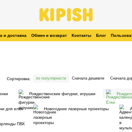
а и доставка
Обмен и возврат
Контакты
Блог
Пользова
заказ
по популярности
Сначала дешевле
Сначала до
Сортировка:
енки
Рождественские фигурки, игрушки
Рождест
ки для елки
Новогодние лазерные проекторы
гирлянды ПВХ