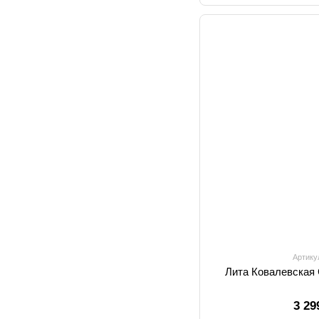
Артику
Лита Ковалевская 
3 29