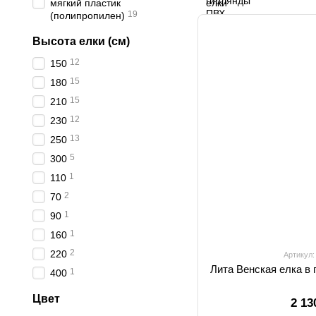
мягкий пластик
19
(полипропилен)
Высота елки (см)
12
150
15
180
15
210
12
230
13
250
5
300
1
110
2
70
1
90
1
160
2
220
Артикул
Лита Венская елка в 
1
400
Цвет
2 13