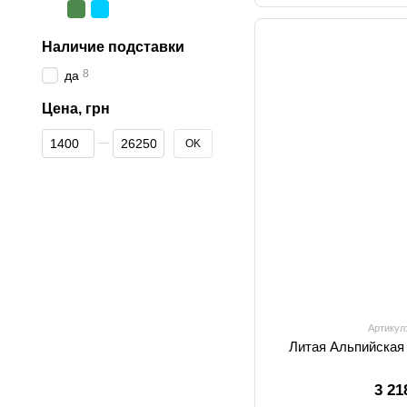
Наличие подставки
8
да
Цена, грн
От Цена, грн
До Цена, грн
OK
Артикул
Литая Альпийская 
3 21