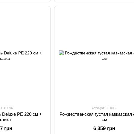
: CT0096
Артикул: CT0082
 Deluxe PE 220 см +
Рождественская густая кавказская 
тавка
см
77 грн
6 359 грн