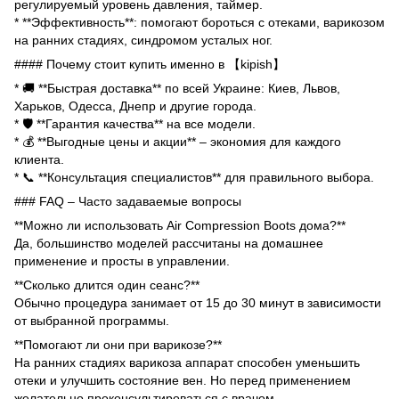
регулируемый уровень давления, таймер.
* **Эффективность**: помогают бороться с отеками, варикозом
на ранних стадиях, синдромом усталых ног.
#### Почему стоит купить именно в 【kipish】
* 🚚 **Быстрая доставка** по всей Украине: Киев, Львов,
Харьков, Одесса, Днепр и другие города.
* 🛡 **Гарантия качества** на все модели.
* 💰 **Выгодные цены и акции** – экономия для каждого
клиента.
* 📞 **Консультация специалистов** для правильного выбора.
### FAQ – Часто задаваемые вопросы
**Можно ли использовать Air Compression Boots дома?**
Да, большинство моделей рассчитаны на домашнее
применение и просты в управлении.
**Сколько длится один сеанс?**
Обычно процедура занимает от 15 до 30 минут в зависимости
от выбранной программы.
**Помогают ли они при варикозе?**
На ранних стадиях варикоза аппарат способен уменьшить
отеки и улучшить состояние вен. Но перед применением
желательно проконсультироваться с врачом.